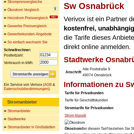
Strompreisvergleiche
Sw Osnabrück
Ökostrom Vergleich
Verivox ist ein Partner
Heizstrom Preisvergleich
Gewerbe Preisvergleich
kostenfrei, unabhängi
Gewerbekunden-Angebote
die Tarife dieses Anbiet
So einfach wechseln Sie
direkt online anmelden.
Schnellrechner:
Postleitzahl:
Stadtwerke Osnabr
Verbrauch in kWh:
Alte Poststraße 9
Anschrift
49074
Osnabrück
Informationen zu 
Ein Service von Verivox (
AGB
&
Datenschutzbestimmungen
).
Tarife für Privatkunden
Tarife für Geschäftskunden
Stromanbieter
Stromtarife für Privatkunden
Stromanbieter
Strom klassik
Stadtwerke
Stromanbieter in Großstädten
Ökostrom
Bei diesem Tarif beziehen Sie S