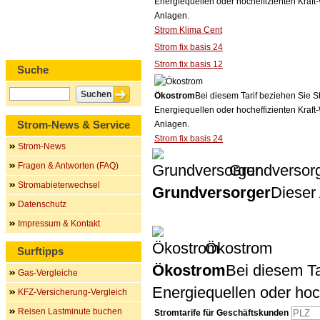
Energiequellen oder hocheffizienten Kraf
Anlagen.
Strom Klima Cent
Strom fix basis 24
Strom fix basis 12
Suche
Ökostrom
Bei diesem Tarif beziehen Sie S
Energiequellen oder hocheffizienten Kraf
Strom-News & Service
Anlagen.
Strom fix basis 24
Strom-News
Fragen & Antworten (FAQ)
Grundversor
Stromabieterwechsel
Grundversorger
Dieser 
Datenschutz
Impressum & Kontakt
Ökostrom
Surftipps
Ökostrom
Bei diesem Ta
Gas-Vergleiche
Energiequellen oder ho
KFZ-Versicherung-Vergleich
Reisen Lastminute buchen
Stromtarife für Geschäftskunden