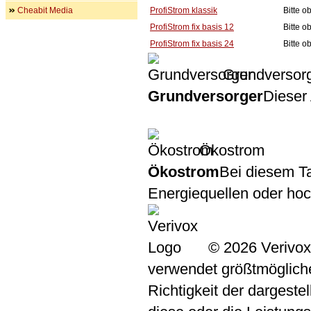
Cheabit Media
ProfiStrom klassik
Bitte 
ProfiStrom fix basis 12
Bitte 
ProfiStrom fix basis 24
Bitte 
Grundversor
Grundversorger
Dieser 
Ökostrom
Ökostrom
Bei diesem Ta
Energiequellen oder ho
© 2026 Verivox
verwendet größtmögliche 
Richtigkeit der dargeste