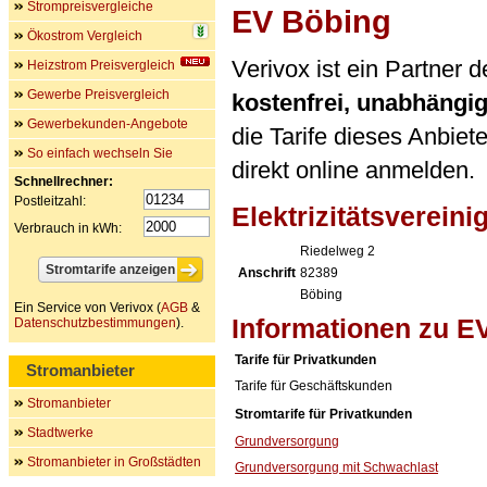
Strompreisvergleiche
EV Böbing
Ökostrom Vergleich
Verivox ist ein Partner 
Heizstrom Preisvergleich
Gewerbe Preisvergleich
kostenfrei, unabhängi
Gewerbekunden-Angebote
die Tarife dieses Anbiet
So einfach wechseln Sie
direkt online anmelden.
Schnellrechner:
Postleitzahl:
Elektrizitätsverein
Verbrauch in kWh:
Riedelweg 2
Anschrift
82389
Böbing
Ein Service von Verivox (
AGB
&
Informationen zu E
Datenschutzbestimmungen
).
Tarife für Privatkunden
Stromanbieter
Tarife für Geschäftskunden
Stromanbieter
Stromtarife für Privatkunden
Stadtwerke
Grundversorgung
Stromanbieter in Großstädten
Grundversorgung mit Schwachlast