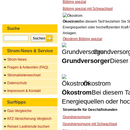
Böbing spezial
Böbing spezial mit Schwachlast
Ökostrom
Bei diesem Tarif beziehen Sie S
Energiequellen oder hocheffizienten Kraf
Suche
Anlagen.
Ökostrom Böbing spezial
Strom-News & Service
Grundversor
Grundversorger
Dieser 
Strom-News
Fragen & Antworten (FAQ)
Stromabieterwechsel
Ökostrom
Datenschutz
Impressum & Kontakt
Ökostrom
Bei diesem Ta
Energiequellen oder ho
Surftipps
Stromtarife für Geschäftskunden
Gas-Vergleiche
Grundversorgung
KFZ-Versicherung-Vergleich
Grundversorgung mit Schwachlast
Reisen Lastminute buchen