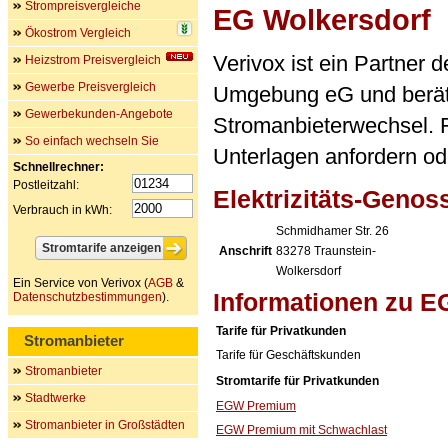
Strompreisvergleiche
EG Wolkersdorf
Ökostrom Vergleich
Verivox ist ein Partner 
Heizstrom Preisvergleich
Gewerbe Preisvergleich
Umgebung eG und berä
Gewerbekunden-Angebote
Stromanbieterwechsel. F
So einfach wechseln Sie
Unterlagen anfordern ode
Schnellrechner:
Postleitzahl:
Elektrizitäts-Geno
Verbrauch in kWh:
Schmidhamer Str. 26
Anschrift
83278
Traunstein-
Wolkersdorf
Ein Service von Verivox (
AGB
&
Informationen zu E
Datenschutzbestimmungen
).
Tarife für Privatkunden
Stromanbieter
Tarife für Geschäftskunden
Stromanbieter
Stromtarife für Privatkunden
Stadtwerke
EGW Premium
Stromanbieter in Großstädten
EGW Premium mit Schwachlast