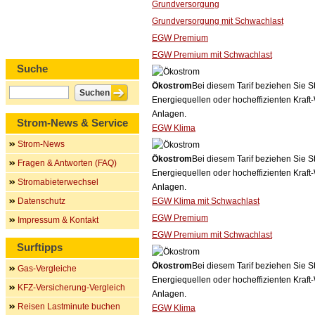
Grundversorgung
Grundversorgung mit Schwachlast
EGW Premium
EGW Premium mit Schwachlast
Suche
Ökostrom
Bei diesem Tarif beziehen Sie S
Energiequellen oder hocheffizienten Kraf
Anlagen.
Strom-News & Service
EGW Klima
Strom-News
Ökostrom
Bei diesem Tarif beziehen Sie S
Fragen & Antworten (FAQ)
Energiequellen oder hocheffizienten Kraf
Stromabieterwechsel
Anlagen.
Datenschutz
EGW Klima mit Schwachlast
EGW Premium
Impressum & Kontakt
EGW Premium mit Schwachlast
Surftipps
Ökostrom
Bei diesem Tarif beziehen Sie S
Gas-Vergleiche
Energiequellen oder hocheffizienten Kraf
KFZ-Versicherung-Vergleich
Anlagen.
Reisen Lastminute buchen
EGW Klima