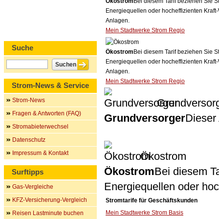
Ökostrom
Bei diesem Tarif beziehen Sie S
Energiequellen oder hocheffizienten Kraf
Anlagen.
Mein Stadtwerke Strom Regio
Suche
Ökostrom
Bei diesem Tarif beziehen Sie S
Energiequellen oder hocheffizienten Kraf
Anlagen.
Mein Stadtwerke Strom Regio
Strom-News & Service
Strom-News
Grundversor
Fragen & Antworten (FAQ)
Grundversorger
Dieser 
Stromabieterwechsel
Datenschutz
Impressum & Kontakt
Ökostrom
Ökostrom
Bei diesem Ta
Surftipps
Energiequellen oder ho
Gas-Vergleiche
KFZ-Versicherung-Vergleich
Stromtarife für Geschäftskunden
Mein Stadtwerke Strom Basis
Reisen Lastminute buchen