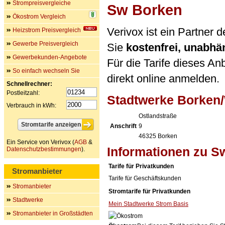
Strompreisvergleiche
Sw Borken
Ökostrom Vergleich
Verivox ist ein Partner
Heizstrom Preisvergleich
Gewerbe Preisvergleich
Sie
kostenfrei, unabh
Gewerbekunden-Angebote
Für die Tarife dieses An
So einfach wechseln Sie
direkt online anmelden.
Schnellrechner:
Postleitzahl:
Stadtwerke Borken
Verbrauch in kWh:
Ostlandstraße
Anschrift
9
46325
Borken
Ein Service von Verivox (
AGB
&
Informationen zu S
Datenschutzbestimmungen
).
Tarife für Privatkunden
Stromanbieter
Tarife für Geschäftskunden
Stromanbieter
Stromtarife für Privatkunden
Stadtwerke
Mein Stadtwerke Strom Basis
Stromanbieter in Großstädten