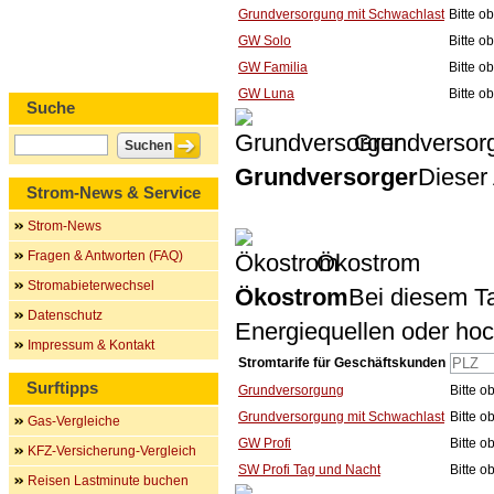
Grundversorgung mit Schwachlast
Bitte o
GW Solo
Bitte o
GW Familia
Bitte o
GW Luna
Bitte o
Suche
Grundversor
Grundversorger
Dieser 
Strom-News & Service
Strom-News
Fragen & Antworten (FAQ)
Ökostrom
Stromabieterwechsel
Ökostrom
Bei diesem Ta
Datenschutz
Energiequellen oder ho
Impressum & Kontakt
Stromtarife für Geschäftskunden
Surftipps
Grundversorgung
Bitte 
Grundversorgung mit Schwachlast
Bitte 
Gas-Vergleiche
GW Profi
Bitte 
KFZ-Versicherung-Vergleich
SW Profi Tag und Nacht
Bitte 
Reisen Lastminute buchen