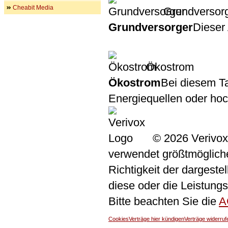
Cheabit Media
Grundversor
Grundversorger
Dieser 
Ökostrom
Ökostrom
Bei diesem Ta
Energiequellen oder ho
© 2026 Verivox
verwendet größtmögliche 
Richtigkeit der dargeste
diese oder die Leistungs
Bitte beachten Sie die
A
Cookies
Verträge hier kündigen
Verträge widerruf