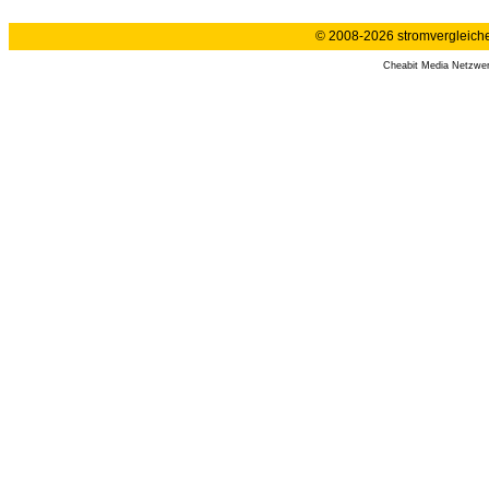
© 2008-2026 stromvergleiche.
Cheabit Media Netzwe