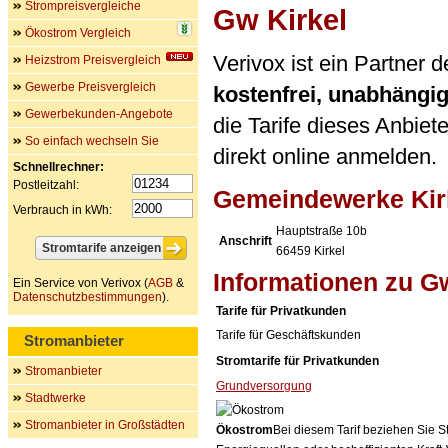
Strompreisvergleiche
Gw Kirkel
Ökostrom Vergleich
Verivox ist ein Partner
Heizstrom Preisvergleich
Gewerbe Preisvergleich
kostenfrei, unabhängi
Gewerbekunden-Angebote
die Tarife dieses Anbiet
So einfach wechseln Sie
direkt online anmelden.
Schnellrechner:
Postleitzahl:
Gemeindewerke Ki
Verbrauch in kWh:
Hauptstraße 10b
Anschrift
66459
Kirkel
Informationen zu G
Ein Service von Verivox (
AGB
&
Datenschutzbestimmungen
).
Tarife für Privatkunden
Tarife für Geschäftskunden
Stromanbieter
Stromtarife für Privatkunden
Stromanbieter
Grundversorgung
Stadtwerke
Stromanbieter in Großstädten
Ökostrom
Bei diesem Tarif beziehen Sie S