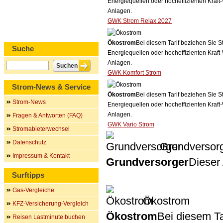
Energiequellen oder hocheffizienten Kraf
Anlagen.
GWK Strom Relax 2027
Ökostrom
Bei diesem Tarif beziehen Sie S
Suche
Energiequellen oder hocheffizienten Kraf
Anlagen.
GWK Komfort Strom
Strom-News & Service
Ökostrom
Bei diesem Tarif beziehen Sie S
Strom-News
Energiequellen oder hocheffizienten Kraf
Anlagen.
Fragen & Antworten (FAQ)
GWK Vario Strom
Stromabieterwechsel
Datenschutz
Grundversor
Impressum & Kontakt
Grundversorger
Dieser 
Surftipps
Gas-Vergleiche
Ökostrom
KFZ-Versicherung-Vergleich
Ökostrom
Bei diesem Ta
Reisen Lastminute buchen