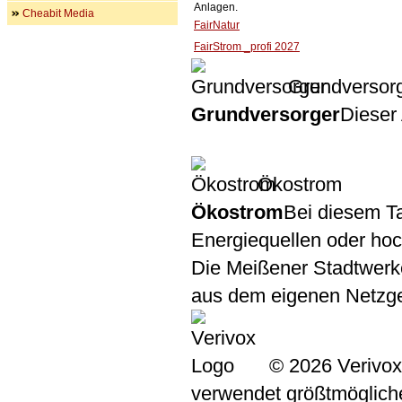
Anlagen.
Cheabit Media
FairNatur
FairStrom _profi 2027
Grundversor
Grundversorger
Dieser 
Ökostrom
Ökostrom
Bei diesem Ta
Energiequellen oder ho
Die Meißener Stadtwerk
aus dem eigenen Netzge
© 2026 Verivox
verwendet größtmögliche 