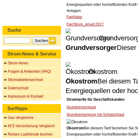
Energiequellen oder hocheffizienten Kraf
Anlagen.
FairNatur
FairStrom_privat 2027
Suche
Grundversor
Grundversorger
Dieser 
Strom-News & Service
Strom-News
Ökostrom
Fragen & Antworten (FAQ)
Ökostrom
Bei diesem Ta
Stromabieterwechsel
Datenschutz
Energiequellen oder ho
Impressum & Kontakt
Stromtarife für Geschäftskunden
Grundversorgung
Surftipps
Grundversorgung mit Schwachlast
Gas-Vergleiche
KFZ-Versicherung-Vergleich
Ökostrom
Bei diesem Tarif beziehen Sie S
Reisen Lastminute buchen
Energiequellen oder hocheffizienten Kraf