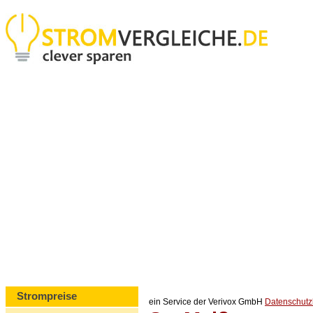
Strompreise
ein Service der Verivox GmbH
Datenschut