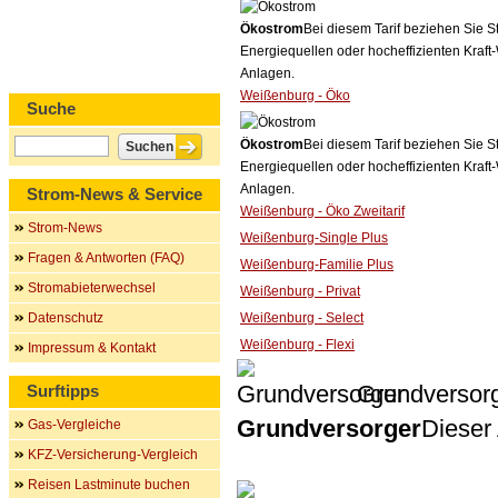
Ökostrom
Bei diesem Tarif beziehen Sie S
Energiequellen oder hocheffizienten Kraf
Anlagen.
Weißenburg - Öko
Suche
Ökostrom
Bei diesem Tarif beziehen Sie S
Energiequellen oder hocheffizienten Kraf
Anlagen.
Strom-News & Service
Weißenburg - Öko Zweitarif
Strom-News
Weißenburg-Single Plus
Fragen & Antworten (FAQ)
Weißenburg-Familie Plus
Stromabieterwechsel
Weißenburg - Privat
Datenschutz
Weißenburg - Select
Weißenburg - Flexi
Impressum & Kontakt
Grundversor
Surftipps
Grundversorger
Dieser 
Gas-Vergleiche
KFZ-Versicherung-Vergleich
Reisen Lastminute buchen