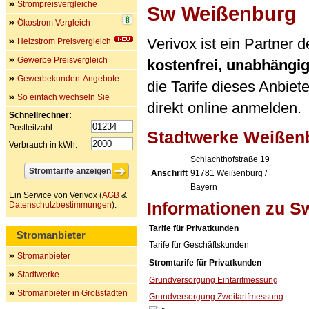
Strompreisvergleiche
Sw Weißenburg
Ökostrom Vergleich
Verivox ist ein Partner
Heizstrom Preisvergleich
Gewerbe Preisvergleich
kostenfrei, unabhängi
Gewerbekunden-Angebote
die Tarife dieses Anbiet
So einfach wechseln Sie
direkt online anmelden.
Schnellrechner:
Postleitzahl:
Stadtwerke Weiße
Verbrauch in kWh:
Schlachthofstraße 19
Anschrift
91781
Weißenburg /
Bayern
Ein Service von Verivox (
AGB
&
Informationen zu 
Datenschutzbestimmungen
).
Tarife für Privatkunden
Stromanbieter
Tarife für Geschäftskunden
Stromanbieter
Stromtarife für Privatkunden
Stadtwerke
Grundversorgung Eintarifmessung
Stromanbieter in Großstädten
Grundversorgung Zweitarifmessung