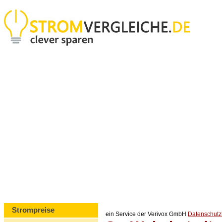
Strompreise
ein Service der Verivox GmbH
Datenschut