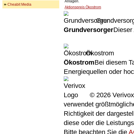
Anlagen.
Cheabit Media
Aktionspreis Ökostrom
Grundversor
Grundversorger
Dieser 
Ökostrom
Ökostrom
Bei diesem Ta
Energiequellen oder ho
© 2026 Verivox
verwendet größtmögliche 
Richtigkeit der dargeste
diese oder die Leistungs
Bitte beachten Sie die
A