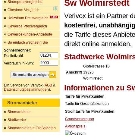
Sw Wolmirstedt
Strompreisvergleiche
Ökostrom Vergleich
Verivox ist ein Partner
Heizstrom Preisvergleich
kostenfrei, unabhängi
Gewerbe Preisvergleich
die Tarife dieses Anbiet
Gewerbekunden-Angebote
direkt online anmelden.
So einfach wechseln Sie
Schnellrechner:
Stadtwerke Wolmir
Postleitzahl:
Verbrauch in kWh:
Gipfelstrasse 18
Anschrift
39326
Wolmirstedt
Ein Service von Verivox (
AGB
&
Informationen zu S
Datenschutzbestimmungen
).
Tarife für Privatkunden
Stromanbieter
Tarife für Geschäftskunden
Stromtarife für Privatkunden
Stromanbieter
Grundversorgung
Stadtwerke
Aktionspreis
Stromanbieter in Großstädten