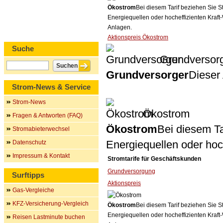
Ökostrom
Bei diesem Tarif beziehen Sie S
Energiequellen oder hocheffizienten Kraf
Anlagen.
Aktionspreis Ökostrom
Suche
Grundversor
Grundversorger
Dieser 
Strom-News & Service
Strom-News
Ökostrom
Fragen & Antworten (FAQ)
Ökostrom
Bei diesem Ta
Stromabieterwechsel
Energiequellen oder ho
Datenschutz
Impressum & Kontakt
Stromtarife für Geschäftskunden
Grundversorgung
Surftipps
Aktionspreis
Gas-Vergleiche
KFZ-Versicherung-Vergleich
Ökostrom
Bei diesem Tarif beziehen Sie S
Energiequellen oder hocheffizienten Kraf
Reisen Lastminute buchen