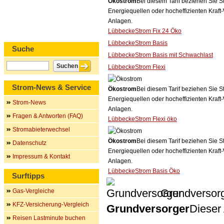
Ökostrom
Bei diesem Tarif beziehen Sie S
Energiequellen oder hocheffizienten Kraf
Anlagen.
LübbeckeStrom Fix 24 Öko
LübbeckeStrom Basis
Suche
LübbeckeStrom Basis mit Schwachlast
LübbeckeStrom Flexi
Strom-News & Service
Ökostrom
Bei diesem Tarif beziehen Sie S
Energiequellen oder hocheffizienten Kraf
Strom-News
Anlagen.
Fragen & Antworten (FAQ)
LübbeckeStrom Flexi öko
Stromabieterwechsel
Ökostrom
Bei diesem Tarif beziehen Sie S
Datenschutz
Energiequellen oder hocheffizienten Kraf
Impressum & Kontakt
Anlagen.
LübbeckeStrom Basis Öko
Surftipps
Grundversor
Gas-Vergleiche
KFZ-Versicherung-Vergleich
Grundversorger
Dieser 
Reisen Lastminute buchen