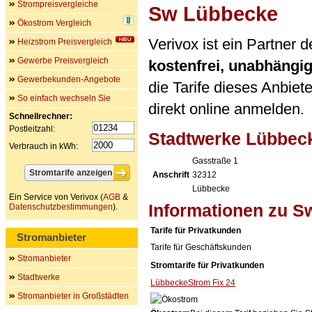
Strompreisvergleiche
Sw Lübbecke
Ökostrom Vergleich
Verivox ist ein Partner
Heizstrom Preisvergleich
Gewerbe Preisvergleich
kostenfrei, unabhängi
Gewerbekunden-Angebote
die Tarife dieses Anbiet
So einfach wechseln Sie
direkt online anmelden.
Schnellrechner:
Postleitzahl:
Stadtwerke Lübbe
Verbrauch in kWh:
Gasstraße 1
Anschrift
32312
Lübbecke
Ein Service von Verivox (
AGB
&
Informationen zu 
Datenschutzbestimmungen
).
Tarife für Privatkunden
Stromanbieter
Tarife für Geschäftskunden
Stromanbieter
Stromtarife für Privatkunden
Stadtwerke
LübbeckeStrom Fix 24
Stromanbieter in Großstädten