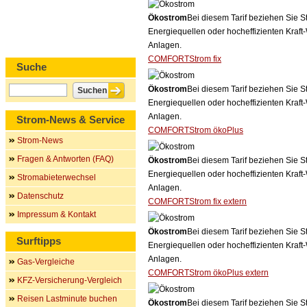
Ökostrom
Bei diesem Tarif beziehen Sie S
Energiequellen oder hocheffizienten Kraf
Anlagen.
COMFORTStrom fix
Suche
Ökostrom
Bei diesem Tarif beziehen Sie S
Energiequellen oder hocheffizienten Kraf
Anlagen.
Strom-News & Service
COMFORTStrom ökoPlus
Strom-News
Fragen & Antworten (FAQ)
Ökostrom
Bei diesem Tarif beziehen Sie S
Energiequellen oder hocheffizienten Kraf
Stromabieterwechsel
Anlagen.
Datenschutz
COMFORTStrom fix extern
Impressum & Kontakt
Ökostrom
Bei diesem Tarif beziehen Sie S
Surftipps
Energiequellen oder hocheffizienten Kraf
Anlagen.
Gas-Vergleiche
COMFORTStrom ökoPlus extern
KFZ-Versicherung-Vergleich
Reisen Lastminute buchen
Ökostrom
Bei diesem Tarif beziehen Sie S