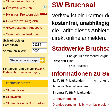
Strompreisvergleiche
SW Bruchsal
Ökostrom Vergleich
Verivox ist ein Partner
Heizstrom Preisvergleich
Gewerbe Preisvergleich
kostenfrei, unabhängi
Gewerbekunden-Angebote
die Tarife dieses Anbiet
So einfach wechseln Sie
direkt online anmelden.
Schnellrechner:
Postleitzahl:
Stadtwerke Bruchs
Verbrauch in kWh:
Energie- und Wasserversorgun
Anschrift
GmbH
76646
Bruchsal
Ein Service von Verivox (
AGB
&
Informationen zu S
Datenschutzbestimmungen
).
Tarife für Privatkunden
Anmerkung
Stromanbieter
Tarife für Geschäftskunden
Stromanbieter
Stromtarife für Privatkunden
Stadtwerke
Grundversorgung
Stromanbieter in Großstädten
Grundversorgung mit Schwachlastregelun