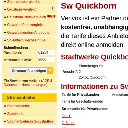
Strompreisvergleiche
Sw Quickborn
Ökostrom Vergleich
Verivox ist ein Partner
Heizstrom Preisvergleich
Gewerbe Preisvergleich
kostenfrei, unabhängi
Gewerbekunden-Angebote
die Tarife dieses Anbiet
So einfach wechseln Sie
direkt online anmelden.
Schnellrechner:
Postleitzahl:
Stadtwerke Quickb
Verbrauch in kWh:
Pinneberger Str.
Anschrift
2
25451
Quickborn
Ein Service von Verivox (
AGB
&
Informationen zu S
Datenschutzbestimmungen
).
Tarife für Privatkunden
Anmerkun
Stromanbieter
Tarife für Geschäftskunden
Stromanbieter
Stromtarife für Privatkunden
Stadtwerke
Tarif E
Stromanbieter in Großstädten
Q-Strom