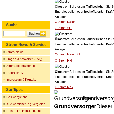
Ökostrom
Bei diesem Tarif beziehen Sie S
Energiequellen oder hocheffizienten Kraf
Anlagen.
Q-Strom Natur
Suche
Q-Strom SH
Ökostrom
Bei diesem Tarif beziehen Sie S
Strom-News & Service
Energiequellen oder hocheffizienten Kraf
Anlagen.
Strom-News
Q-Strom Natur SH
Fragen & Antworten (FAQ)
Q-Strom HH
Stromabieterwechsel
Ökostrom
Bei diesem Tarif beziehen Sie S
Datenschutz
Energiequellen oder hocheffizienten Kraf
Impressum & Kontakt
Anlagen.
Q-Strom Max
Surftipps
Grundversor
Gas-Vergleiche
KFZ-Versicherung-Vergleich
Grundversorger
Dieser 
Reisen Lastminute buchen