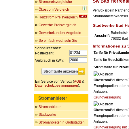
Sw Bad Herrena
Strompreisvergleiche
Ökostrom Vergleich
Verivox ist ein Partne
Stromanbieterwechsel. 
Heizstrom Preisvergleich
Gewerbe Preisvergleich
Stadtwerke Bad H
Gewerbekunden-Angebote
Bahnhofstr.
Anschrift
76332
Bad 
So einfach wechseln Sie
Informationen zu 
Schnellrechner:
Tarife für Privatkund
Postleitzahl:
Tarife für Geschäftsku
Verbrauch in kWh:
Stromtarife für Priva
Ökostrom
Bei diesem 
Ein Service von Verivox (
AGB
&
Datenschutzbestimmungen
).
Energiequellen oder h
Anlagen.
Grundversorgung
Stromanbieter
Stromanbieter
Ökostrom
Bei diesem 
Stadtwerke
Energiequellen oder h
Anlagen.
Stromanbieter in Großstädten
Grundversorgung mit 