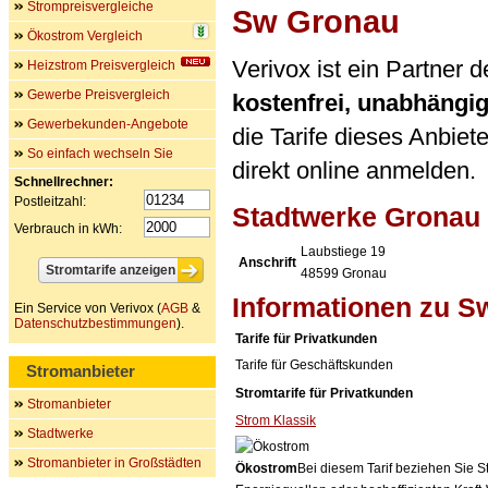
Strompreisvergleiche
Sw Gronau
Ökostrom Vergleich
Verivox ist ein Partner
Heizstrom Preisvergleich
Gewerbe Preisvergleich
kostenfrei, unabhängi
Gewerbekunden-Angebote
die Tarife dieses Anbiet
So einfach wechseln Sie
direkt online anmelden.
Schnellrechner:
Postleitzahl:
Stadtwerke Grona
Verbrauch in kWh:
Laubstiege 19
Anschrift
48599
Gronau
Informationen zu S
Ein Service von Verivox (
AGB
&
Datenschutzbestimmungen
).
Tarife für Privatkunden
Tarife für Geschäftskunden
Stromanbieter
Stromtarife für Privatkunden
Stromanbieter
Strom Klassik
Stadtwerke
Stromanbieter in Großstädten
Ökostrom
Bei diesem Tarif beziehen Sie S