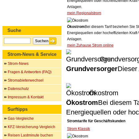
Energiequellen oder hocheffizienten Kraf
Anlagen.
mein Regionalstrom
Ökostrom
Bei diesem Tarif beziehen Sie S
Suche
Energiequellen oder hocheffizienten Kraf
Anlagen.
mein Zuhause Strom online
Strom-News & Service
Grundversor
Strom-News
Grundversorger
Dieser 
Fragen & Antworten (FAQ)
Stromabieterwechsel
Datenschutz
Ökostrom
Impressum & Kontakt
Ökostrom
Bei diesem Ta
Surftipps
Energiequellen oder ho
Gas-Vergleiche
Stromtarife für Geschäftskunden
KFZ-Versicherung-Vergleich
Strom Klassik
Reisen Lastminute buchen