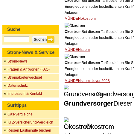
Ökostrom
Bei diesem Tarif beziehen Sie S
Energiequellen oder hocheffizienten Kraf
Anlagen.
MÜNDENökostrom
Suche
Ökostrom
Bei diesem Tarif beziehen Sie S
Energiequellen oder hocheffizienten Kraf
Anlagen.
MÜNDENstrom
Strom-News & Service
Strom-News
Ökostrom
Bei diesem Tarif beziehen Sie S
Energiequellen oder hocheffizienten Kraf
Fragen & Antworten (FAQ)
Anlagen.
Stromabieterwechsel
MÜNDENstrom clever 2028
Datenschutz
Grundversor
Impressum & Kontakt
Grundversorger
Dieser 
Surftipps
Gas-Vergleiche
KFZ-Versicherung-Vergleich
Ökostrom
Reisen Lastminute buchen