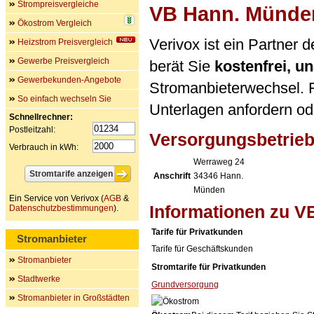
Strompreisvergleiche
VB Hann. Münde
Ökostrom Vergleich
Verivox ist ein Partne
Heizstrom Preisvergleich
Gewerbe Preisvergleich
berät Sie
kostenfrei, 
Gewerbekunden-Angebote
Stromanbieterwechsel. F
So einfach wechseln Sie
Unterlagen anfordern ode
Schnellrechner:
Postleitzahl:
Versorgungsbetrie
Verbrauch in kWh:
Werraweg 24
Anschrift
34346
Hann.
Münden
Ein Service von Verivox (
AGB
&
Informationen zu 
Datenschutzbestimmungen
).
Tarife für Privatkunden
Stromanbieter
Tarife für Geschäftskunden
Stromanbieter
Stromtarife für Privatkunden
Stadtwerke
Grundversorgung
Stromanbieter in Großstädten