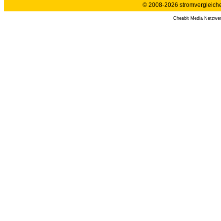
© 2008-2026 stromvergleiche.
Cheabit Media Netzwe