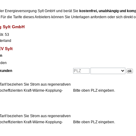
r der Energieversorgung Sylt GmbH und berät Sie
kostenfrei, unabhängig und kom
Für die Tarife dieses Anbieters können Sie Unterlagen anfordern oder sich direkt 
g Sylt GmbH
tr. 53
erland
V Sylt
en
nden
tkunden
Tarif beziehen Sie Strom aus regenerativen
ocheffizienten Kraft-Wärme-Kopplung-
Bitte oben PLZ eingeben.
Tarif beziehen Sie Strom aus regenerativen
ocheffizienten Kraft-Wärme-Kopplung-
Bitte oben PLZ eingeben.