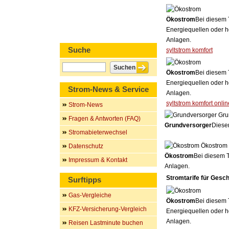
Ökostrom
Bei diesem 
Energiequellen oder h
Anlagen.
Suche
syltstrom komfort
Ökostrom
Bei diesem 
Energiequellen oder h
Strom-News & Service
Anlagen.
syltstrom komfort onlin
Strom-News
Gru
Fragen & Antworten (FAQ)
Grundversorger
Dieser
Stromabieterwechsel
Ökostrom
Datenschutz
Ökostrom
Bei diesem T
Impressum & Kontakt
Anlagen.
Stromtarife für Gesc
Surftipps
Gas-Vergleiche
Ökostrom
Bei diesem 
KFZ-Versicherung-Vergleich
Energiequellen oder h
Anlagen.
Reisen Lastminute buchen