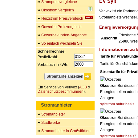
EV Sylt
Strompreisvergleiche
Ökostrom Vergleich
Verivox ist ein Partne
Stromanbieterwechsel. 
Heizstrom Preisvergleich
Gewerbe Preisvergleich
Energieversorgun
Gewerbekunden-Angebote
Friesische S
Anschrift
25980
West
So einfach wechseln Sie
Informationen zu E
Schnellrechner:
Tarife für Privatkund
Postleitzahl:
Tarife für Geschäftsku
Verbrauch in kWh:
Stromtarife für Priva
Ökostrom
Bei diesem 
Ein Service von Verivox (
AGB
&
Datenschutzbestimmungen
).
Energiequellen oder h
Anlagen.
syltstrom natur basis
Stromanbieter
Stromanbieter
Ökostrom
Bei diesem 
Stadtwerke
Energiequellen oder h
Anlagen.
Stromanbieter in Großstädten
syltstrom natur basisZ