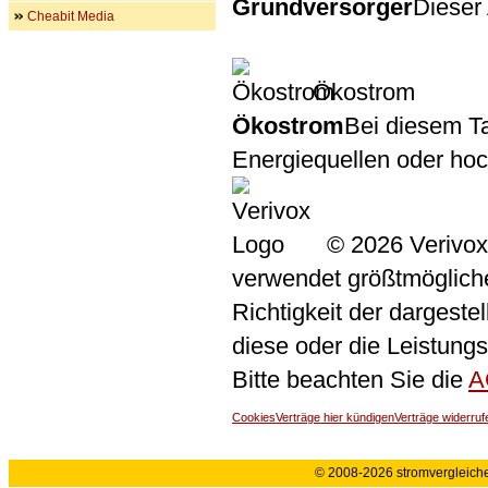
Grundversorger
Dieser 
Cheabit Media
Ökostrom
Ökostrom
Bei diesem Ta
Energiequellen oder ho
© 2026 Verivox
verwendet größtmögliche 
Richtigkeit der dargeste
diese oder die Leistungs
Bitte beachten Sie die
A
Cookies
Verträge hier kündigen
Verträge widerruf
© 2008-2026 stromvergleiche.