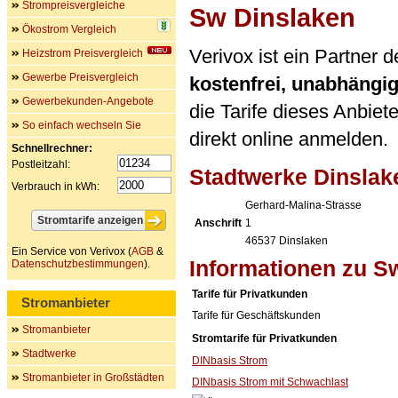
Strompreisvergleiche
Sw Dinslaken
Ökostrom Vergleich
Verivox ist ein Partner
Heizstrom Preisvergleich
Gewerbe Preisvergleich
kostenfrei, unabhängi
Gewerbekunden-Angebote
die Tarife dieses Anbiet
So einfach wechseln Sie
direkt online anmelden.
Schnellrechner:
Postleitzahl:
Stadtwerke Dinsla
Verbrauch in kWh:
Gerhard-Malina-Strasse
Anschrift
1
46537
Dinslaken
Ein Service von Verivox (
AGB
&
Informationen zu S
Datenschutzbestimmungen
).
Tarife für Privatkunden
Stromanbieter
Tarife für Geschäftskunden
Stromanbieter
Stromtarife für Privatkunden
Stadtwerke
DINbasis Strom
Stromanbieter in Großstädten
DINbasis Strom mit Schwachlast