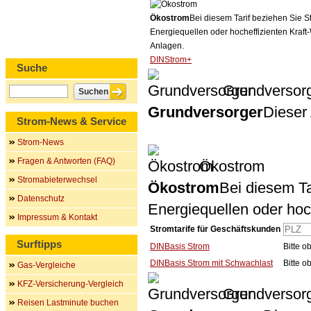
Ökostrom
Bei diesem Tarif beziehen Sie S
Energiequellen oder hocheffizienten Kraf
Anlagen.
DINStrom+
Suche
Grundversor
Grundversorger
Dieser 
Strom-News & Service
Strom-News
Fragen & Antworten (FAQ)
Ökostrom
Stromabieterwechsel
Ökostrom
Bei diesem Ta
Datenschutz
Energiequellen oder ho
Impressum & Kontakt
Stromtarife für Geschäftskunden
Surftipps
DINBasis Strom
Bitte 
DINBasis Strom mit Schwachlast
Bitte 
Gas-Vergleiche
KFZ-Versicherung-Vergleich
Grundversor
Reisen Lastminute buchen