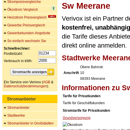
Strompreisvergleiche
Sw Meerane
Ökostrom Vergleich
Verivox ist ein Partner
Heizstrom Preisvergleich
Gewerbe Preisvergleich
kostenfrei, unabhängi
Gewerbekunden-Angebote
die Tarife dieses Anbiet
So einfach wechseln Sie
direkt online anmelden.
Schnellrechner:
Postleitzahl:
Stadtwerke Meera
Verbrauch in kWh:
Obere Bahnstr.
Anschrift
10
08393
Meerane
Ein Service von Verivox (
AGB
&
Informationen zu S
Datenschutzbestimmungen
).
Tarife für Privatkunden
Stromanbieter
Tarife für Geschäftskunden
Stromanbieter
Stromtarife für Privatkunden
Stadtwerke
Grundversorgung
Stromanbieter in Großstädten