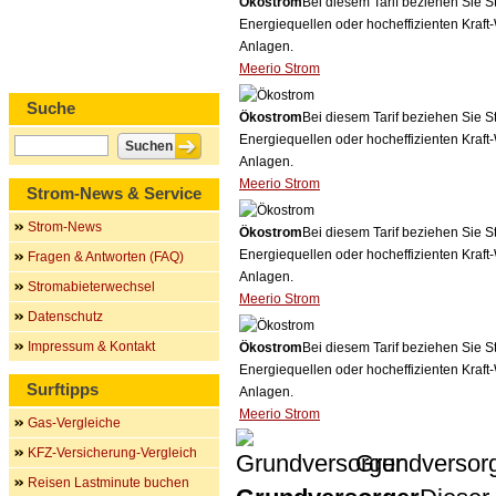
Ökostrom
Bei diesem Tarif beziehen Sie S
Energiequellen oder hocheffizienten Kraf
Anlagen.
Meerio Strom
Suche
Ökostrom
Bei diesem Tarif beziehen Sie S
Energiequellen oder hocheffizienten Kraf
Anlagen.
Meerio Strom
Strom-News & Service
Strom-News
Ökostrom
Bei diesem Tarif beziehen Sie S
Energiequellen oder hocheffizienten Kraf
Fragen & Antworten (FAQ)
Anlagen.
Stromabieterwechsel
Meerio Strom
Datenschutz
Impressum & Kontakt
Ökostrom
Bei diesem Tarif beziehen Sie S
Energiequellen oder hocheffizienten Kraf
Surftipps
Anlagen.
Meerio Strom
Gas-Vergleiche
KFZ-Versicherung-Vergleich
Grundversor
Reisen Lastminute buchen