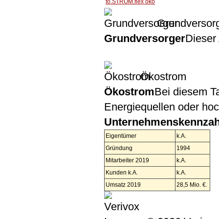
to.STROM.flex öko
Grundversor
Grundversorger
Dieser 
Ökostrom
Ökostrom
Bei diesem Ta
Energiequellen oder ho
Unternehmenskennzah
Eigentümer
k.A.
Gründung
1994
Mitarbeiter 2019
k.A.
Kunden k.A.
k.A.
Umsatz 2019
28,5 Mio. €.