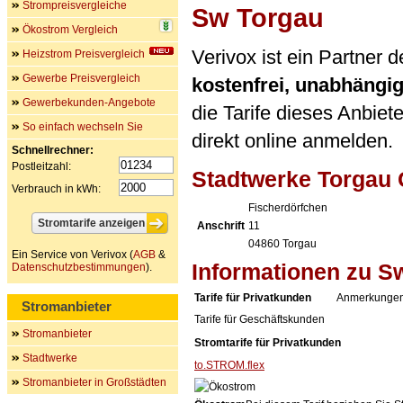
Strompreisvergleiche
Sw Torgau
Ökostrom Vergleich
Verivox ist ein Partner
Heizstrom Preisvergleich
Gewerbe Preisvergleich
kostenfrei, unabhängi
Gewerbekunden-Angebote
die Tarife dieses Anbiet
So einfach wechseln Sie
direkt online anmelden.
Schnellrechner:
Postleitzahl:
Stadtwerke Torgau
Verbrauch in kWh:
Fischerdörfchen
Anschrift
11
04860
Torgau
Ein Service von Verivox (
AGB
&
Informationen zu S
Datenschutzbestimmungen
).
Tarife für Privatkunden
Anmerkungen
Stromanbieter
Tarife für Geschäftskunden
Stromanbieter
Stromtarife für Privatkunden
Stadtwerke
to.STROM.flex
Stromanbieter in Großstädten