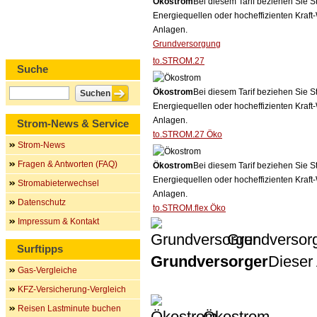
Ökostrom
Bei diesem Tarif beziehen Sie S
Energiequellen oder hocheffizienten Kraf
Anlagen.
Grundversorgung
to.STROM.27
Suche
Ökostrom
Bei diesem Tarif beziehen Sie S
Energiequellen oder hocheffizienten Kraf
Anlagen.
Strom-News & Service
to.STROM.27 Öko
Strom-News
Fragen & Antworten (FAQ)
Ökostrom
Bei diesem Tarif beziehen Sie S
Energiequellen oder hocheffizienten Kraf
Stromabieterwechsel
Anlagen.
Datenschutz
to.STROM.flex Öko
Impressum & Kontakt
Grundversor
Surftipps
Grundversorger
Dieser 
Gas-Vergleiche
KFZ-Versicherung-Vergleich
Reisen Lastminute buchen
Ökostrom