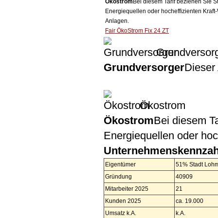
Ökostrom
Bei diesem Tarif beziehen Sie S
Energiequellen oder hocheffizienten Kraf
Anlagen.
Fair ÖkoStrom Fix 24 ZT
Grundversor
Grundversorger
Dieser 
Ökostrom
Ökostrom
Bei diesem Ta
Energiequellen oder ho
Unternehmenskennzah
Eigentümer
51% Stadt Lohm
Gründung
40909
Mitarbeiter 2025
21
Kunden 2025
ca. 19.000
Umsatz k.A.
k.A.