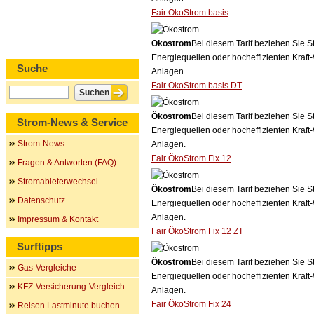
Fair ÖkoStrom basis
Ökostrom
Bei diesem Tarif beziehen Sie S
Energiequellen oder hocheffizienten Kraf
Suche
Anlagen.
Fair ÖkoStrom basis DT
Ökostrom
Bei diesem Tarif beziehen Sie S
Strom-News & Service
Energiequellen oder hocheffizienten Kraf
Strom-News
Anlagen.
Fair ÖkoStrom Fix 12
Fragen & Antworten (FAQ)
Stromabieterwechsel
Ökostrom
Bei diesem Tarif beziehen Sie S
Datenschutz
Energiequellen oder hocheffizienten Kraf
Anlagen.
Impressum & Kontakt
Fair ÖkoStrom Fix 12 ZT
Surftipps
Ökostrom
Bei diesem Tarif beziehen Sie S
Gas-Vergleiche
Energiequellen oder hocheffizienten Kraf
KFZ-Versicherung-Vergleich
Anlagen.
Fair ÖkoStrom Fix 24
Reisen Lastminute buchen