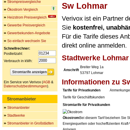
Strompreisvergleiche
Sw Lohmar
Ökostrom Vergleich
Verivox ist ein Partne
Heizstrom Preisvergleich
Gewerbe Preisvergleich
Sie
kostenfrei, unabh
Gewerbekunden-Angebote
Für die Tarife dieses An
So einfach wechseln Sie
direkt online anmelden.
Schnellrechner:
Postleitzahl:
Stadtwerke Lohmar
Verbrauch in kWh:
Breiter Weg 1a
Anschrift
53797
Lohmar
Informationen zu 
Ein Service von Verivox (
AGB
&
Datenschutzbestimmungen
).
Tarife für Privatkunden
Anmerkunge
Tarife für Geschäftskunden
Stromanbieter
Stromtarife für Privatkunden
Stromanbieter
Stadtwerke
Ökostrom
Bei diesem Tarif beziehen Sie S
Stromanbieter in Großstädten
Energiequellen oder hocheffizienten Kraf
Anlagen.