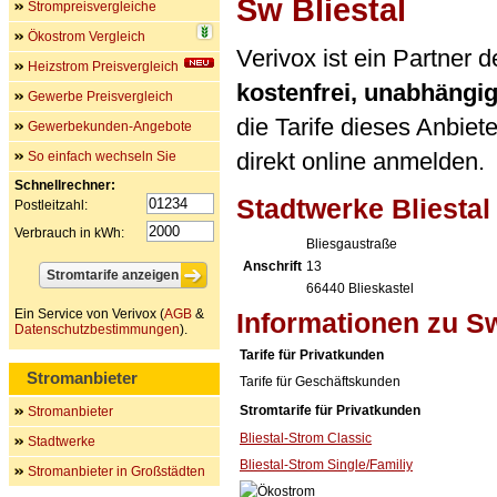
Sw Bliestal
Strompreisvergleiche
Ökostrom Vergleich
Verivox ist ein Partner 
Heizstrom Preisvergleich
kostenfrei, unabhängi
Gewerbe Preisvergleich
die Tarife dieses Anbiet
Gewerbekunden-Angebote
direkt online anmelden.
So einfach wechseln Sie
Schnellrechner:
Stadtwerke Bliesta
Postleitzahl:
Verbrauch in kWh:
Bliesgaustraße
Anschrift
13
66440
Blieskastel
Ein Service von Verivox (
AGB
&
Informationen zu Sw
Datenschutzbestimmungen
).
Tarife für Privatkunden
Stromanbieter
Tarife für Geschäftskunden
Stromtarife für Privatkunden
Stromanbieter
Bliestal-Strom Classic
Stadtwerke
Bliestal-Strom Single/Familiy
Stromanbieter in Großstädten