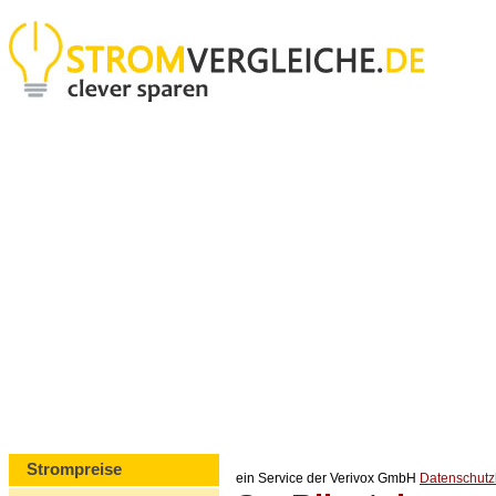
Strompreise
ein Service der Verivox GmbH
Datenschut