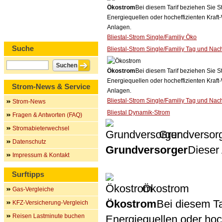
Ökostrom
Bei diesem Tarif beziehen Sie S
Energiequellen oder hocheffizienten Kraf
Anlagen.
Bliestal-Strom Single/Familiy Öko
Suche
Bliestal-Strom Single/Familiy Tag und Nac
Ökostrom
Bei diesem Tarif beziehen Sie S
Energiequellen oder hocheffizienten Kraf
Strom-News & Service
Anlagen.
Bliestal-Strom Single/Familiy Tag und Nac
Strom-News
Bliestal Dynamik-Strom
Fragen & Antworten (FAQ)
Stromabieterwechsel
Grundversor
Datenschutz
Grundversorger
Dieser 
Impressum & Kontakt
Surftipps
Ökostrom
Gas-Vergleiche
Ökostrom
Bei diesem Ta
KFZ-Versicherung-Vergleich
Reisen Lastminute buchen
Energiequellen oder ho