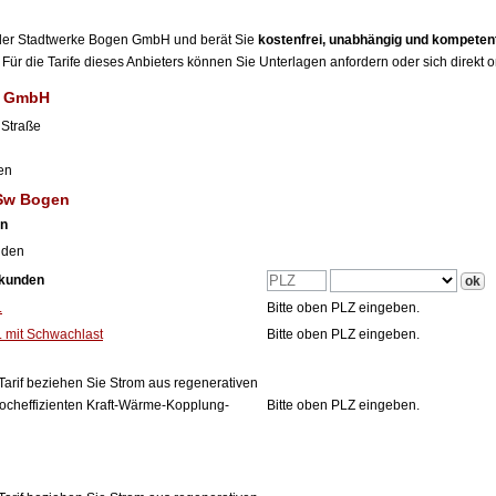
r der Stadtwerke Bogen GmbH und berät Sie
kostenfrei, unabhängig und kompeten
Für die Tarife dieses Anbieters können Sie Unterlagen anfordern oder sich direkt 
n GmbH
 Straße
en
 Sw Bogen
en
nden
tkunden
L
Bitte oben PLZ eingeben.
mit Schwachlast
Bitte oben PLZ eingeben.
Tarif beziehen Sie Strom aus regenerativen
ocheffizienten Kraft-Wärme-Kopplung-
Bitte oben PLZ eingeben.