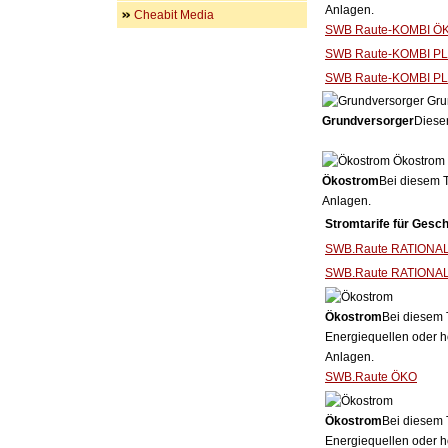
Anlagen.
Cheabit Media
SWB Raute-KOMBI Ö
SWB Raute-KOMBI P
SWB Raute-KOMBI P
Gru
Grundversorger
Dieser
Ökostrom
Ökostrom
Bei diesem T
Anlagen.
Stromtarife für Gesc
SWB.Raute RATIONAL 
SWB.Raute RATIONA
Ökostrom
Bei diesem 
Energiequellen oder h
Anlagen.
SWB.Raute ÖKO
Ökostrom
Bei diesem 
Energiequellen oder h