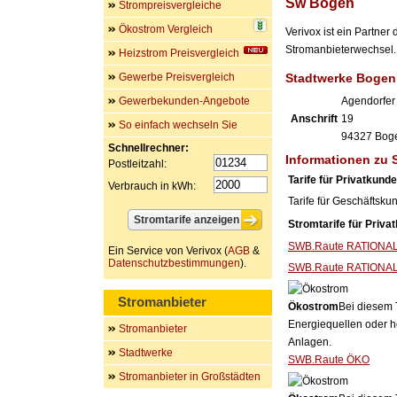
Sw Bogen
Strompreisvergleiche
Ökostrom Vergleich
Verivox ist ein Partne
Stromanbieterwechsel. 
Heizstrom Preisvergleich
Gewerbe Preisvergleich
Stadtwerke Boge
Gewerbekunden-Angebote
Agendorfer
Anschrift
19
So einfach wechseln Sie
94327
Bog
Schnellrechner:
Informationen zu
Postleitzahl:
Tarife für Privatkund
Verbrauch in kWh:
Tarife für Geschäftsku
Stromtarife für Priva
SWB.Raute RATIONA
Ein Service von Verivox (
AGB
&
Datenschutzbestimmungen
).
SWB.Raute RATIONAL 
Stromanbieter
Ökostrom
Bei diesem 
Energiequellen oder h
Stromanbieter
Anlagen.
Stadtwerke
SWB.Raute ÖKO
Stromanbieter in Großstädten