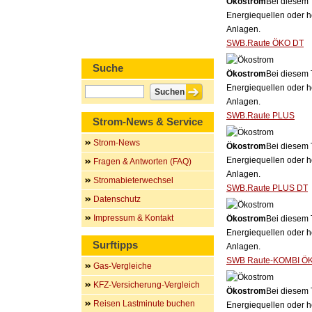
Ökostrom
Bei diesem 
Energiequellen oder h
Anlagen.
SWB.Raute ÖKO DT
Suche
Ökostrom
Bei diesem 
Energiequellen oder h
Anlagen.
SWB.Raute PLUS
Strom-News & Service
Strom-News
Ökostrom
Bei diesem 
Energiequellen oder h
Fragen & Antworten (FAQ)
Anlagen.
Stromabieterwechsel
SWB.Raute PLUS DT
Datenschutz
Impressum & Kontakt
Ökostrom
Bei diesem 
Energiequellen oder h
Surftipps
Anlagen.
SWB Raute-KOMBI Ö
Gas-Vergleiche
KFZ-Versicherung-Vergleich
Ökostrom
Bei diesem 
Reisen Lastminute buchen
Energiequellen oder h