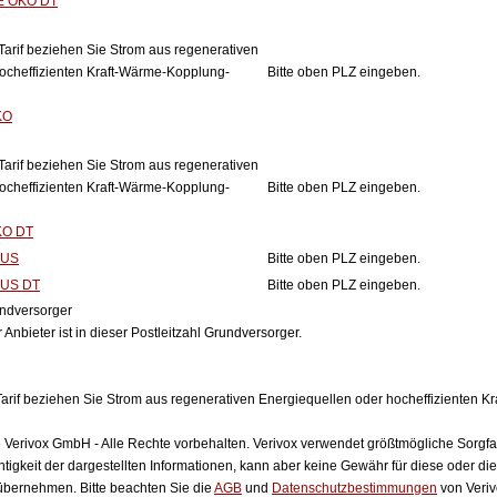
E ÖKO DT
Tarif beziehen Sie Strom aus regenerativen
ocheffizienten Kraft-Wärme-Kopplung-
Bitte oben PLZ eingeben.
KO
Tarif beziehen Sie Strom aus regenerativen
ocheffizienten Kraft-Wärme-Kopplung-
Bitte oben PLZ eingeben.
KO DT
LUS
Bitte oben PLZ eingeben.
LUS DT
Bitte oben PLZ eingeben.
ndversorger
 Anbieter ist in dieser Postleitzahl Grundversorger.
arif beziehen Sie Strom aus regenerativen Energiequellen oder hocheffizienten 
Verivox GmbH - Alle Rechte vorbehalten. Verivox verwendet größtmögliche Sorgfalt 
htigkeit der dargestellten Informationen, kann aber keine Gewähr für diese oder die
 übernehmen. Bitte beachten Sie die
AGB
und
Datenschutzbestimmungen
von Veriv