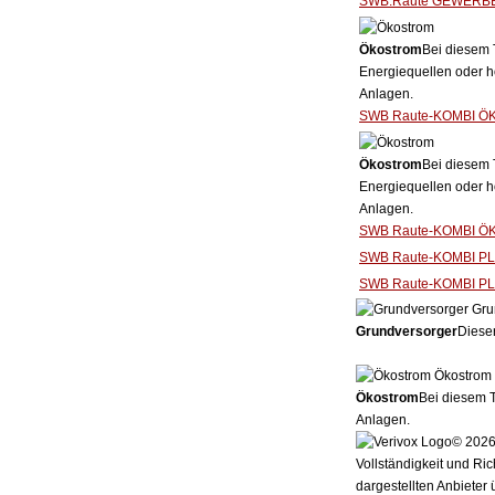
SWB.Raute GEWERB
Ökostrom
Bei diesem 
Energiequellen oder h
Anlagen.
SWB Raute-KOMBI Ö
Ökostrom
Bei diesem 
Energiequellen oder h
Anlagen.
SWB Raute-KOMBI Ö
SWB Raute-KOMBI P
SWB Raute-KOMBI P
Gru
Grundversorger
Dieser
Ökostrom
Ökostrom
Bei diesem T
Anlagen.
© 2026 
Vollständigkeit und Ric
dargestellten Anbieter