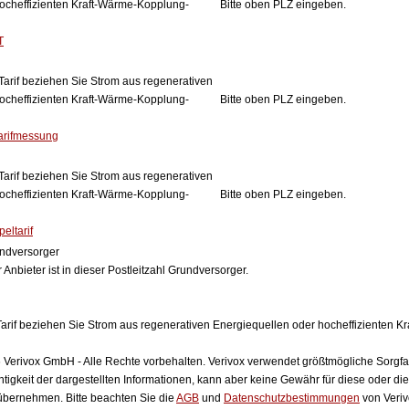
ocheffizienten Kraft-Wärme-Kopplung-
Bitte oben PLZ eingeben.
T
Tarif beziehen Sie Strom aus regenerativen
ocheffizienten Kraft-Wärme-Kopplung-
Bitte oben PLZ eingeben.
arifmessung
Tarif beziehen Sie Strom aus regenerativen
ocheffizienten Kraft-Wärme-Kopplung-
Bitte oben PLZ eingeben.
eltarif
ndversorger
 Anbieter ist in dieser Postleitzahl Grundversorger.
arif beziehen Sie Strom aus regenerativen Energiequellen oder hocheffizienten 
Verivox GmbH - Alle Rechte vorbehalten. Verivox verwendet größtmögliche Sorgfalt 
htigkeit der dargestellten Informationen, kann aber keine Gewähr für diese oder die
 übernehmen. Bitte beachten Sie die
AGB
und
Datenschutzbestimmungen
von Veriv