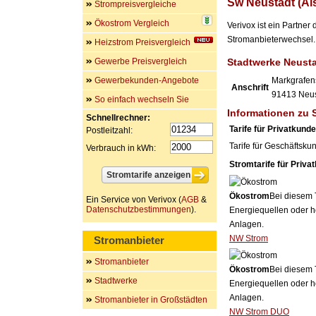
Sw Neustadt (Ai
Strompreisvergleiche
Ökostrom Vergleich
Verivox ist ein Partne
Stromanbieterwechsel. 
Heizstrom Preisvergleich
Gewerbe Preisvergleich
Stadtwerke Neust
Gewerbekunden-Angebote
Markgrafen
Anschrift
91413
Neus
So einfach wechseln Sie
Informationen zu 
Schnellrechner:
Tarife für Privatkund
Postleitzahl:
Tarife für Geschäftsku
Verbrauch in kWh:
Stromtarife für Priva
Ökostrom
Bei diesem 
Ein Service von Verivox (
AGB
&
Datenschutzbestimmungen
).
Energiequellen oder h
Anlagen.
NW Strom
Stromanbieter
Stromanbieter
Ökostrom
Bei diesem 
Stadtwerke
Energiequellen oder h
Anlagen.
Stromanbieter in Großstädten
NW Strom DUO