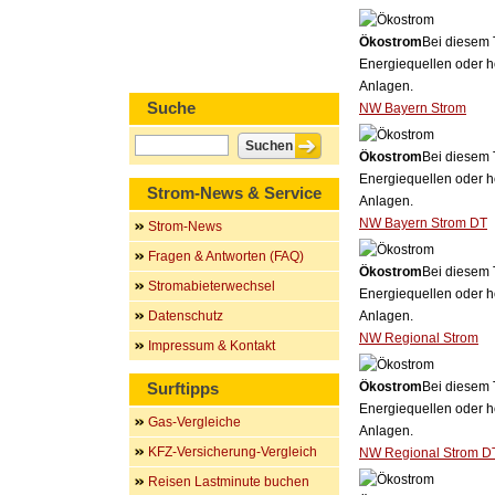
Ökostrom
Bei diesem 
Energiequellen oder h
Anlagen.
Suche
NW Bayern Strom
Ökostrom
Bei diesem 
Energiequellen oder h
Strom-News & Service
Anlagen.
NW Bayern Strom DT
Strom-News
Fragen & Antworten (FAQ)
Ökostrom
Bei diesem 
Stromabieterwechsel
Energiequellen oder h
Datenschutz
Anlagen.
NW Regional Strom
Impressum & Kontakt
Surftipps
Ökostrom
Bei diesem 
Energiequellen oder h
Gas-Vergleiche
Anlagen.
KFZ-Versicherung-Vergleich
NW Regional Strom D
Reisen Lastminute buchen