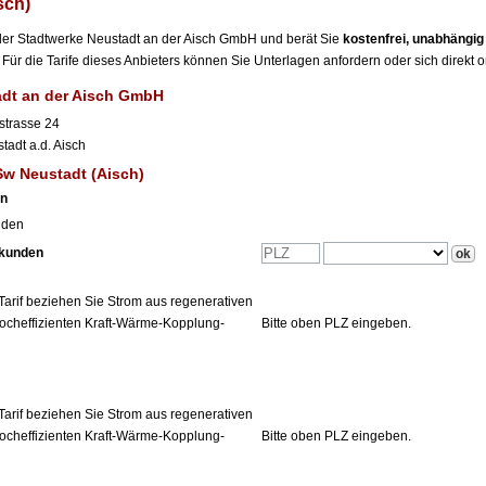
sch)
r der Stadtwerke Neustadt an der Aisch GmbH und berät Sie
kostenfrei, unabhängi
Für die Tarife dieses Anbieters können Sie Unterlagen anfordern oder sich direkt 
adt an der Aisch GmbH
strasse 24
tadt a.d. Aisch
Sw Neustadt (Aisch)
en
nden
tkunden
Tarif beziehen Sie Strom aus regenerativen
ocheffizienten Kraft-Wärme-Kopplung-
Bitte oben PLZ eingeben.
Tarif beziehen Sie Strom aus regenerativen
ocheffizienten Kraft-Wärme-Kopplung-
Bitte oben PLZ eingeben.