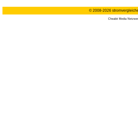
© 2008-2026 stromvergleiche.
Cheabit Media Netzwe