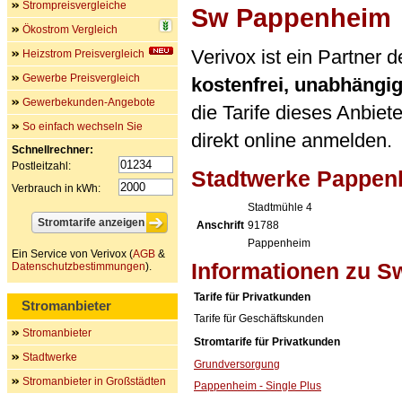
Strompreisvergleiche
Sw Pappenheim
Ökostrom Vergleich
Verivox ist ein Partner
Heizstrom Preisvergleich
Gewerbe Preisvergleich
kostenfrei, unabhängi
Gewerbekunden-Angebote
die Tarife dieses Anbiet
So einfach wechseln Sie
direkt online anmelden.
Schnellrechner:
Postleitzahl:
Stadtwerke Pappen
Verbrauch in kWh:
Stadtmühle 4
Anschrift
91788
Pappenheim
Ein Service von Verivox (
AGB
&
Informationen zu 
Datenschutzbestimmungen
).
Tarife für Privatkunden
Stromanbieter
Tarife für Geschäftskunden
Stromanbieter
Stromtarife für Privatkunden
Stadtwerke
Grundversorgung
Stromanbieter in Großstädten
Pappenheim - Single Plus