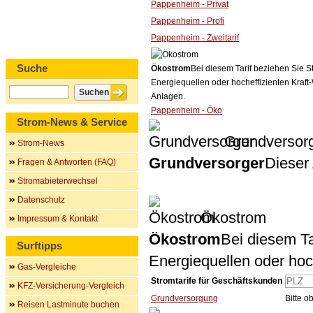
Pappenheim - Privat
Pappenheim - Profi
Pappenheim - Zweitarif
Suche
Ökostrom
Bei diesem Tarif beziehen Sie S
Energiequellen oder hocheffizienten Kraf
Anlagen.
Pappenheim - Öko
Strom-News & Service
Grundversor
Strom-News
Grundversorger
Dieser 
Fragen & Antworten (FAQ)
Stromabieterwechsel
Datenschutz
Ökostrom
Impressum & Kontakt
Ökostrom
Bei diesem Ta
Surftipps
Energiequellen oder ho
Gas-Vergleiche
Stromtarife für Geschäftskunden
KFZ-Versicherung-Vergleich
Grundversorgung
Bitte 
Reisen Lastminute buchen