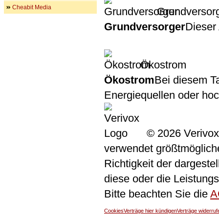
Cheabit Media
Grundversor
Grundversorger
Dieser 
Ökostrom
Ökostrom
Bei diesem Ta
Energiequellen oder ho
© 2026 Verivox
verwendet größtmögliche 
Richtigkeit der dargeste
diese oder die Leistungs
Bitte beachten Sie die
A
Cookies
Verträge hier kündigen
Verträge widerruf