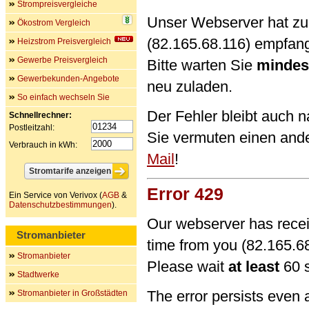
Strompreisvergleiche
Unser Webserver hat zu 
Ökostrom Vergleich
(82.165.68.116) empfan
Heizstrom Preisvergleich
Gewerbe Preisvergleich
Bitte warten Sie
mindes
Gewerbekunden-Angebote
neu zuladen.
So einfach wechseln Sie
Der Fehler bleibt auch 
Schnellrechner:
Postleitzahl:
Sie vermuten einen and
Verbrauch in kWh:
Mail
!
Error 429
Ein Service von Verivox (
AGB
&
Datenschutzbestimmungen
).
Our webserver has recei
Stromanbieter
time from you (82.165.68
Stromanbieter
Please wait
at least
60 s
Stadtwerke
The error persists even 
Stromanbieter in Großstädten