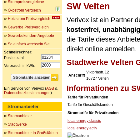
Strompreisvergleiche
SW Velten
Ökostrom Vergleich
Verivox ist ein Partner
Heizstrom Preisvergleich
Gewerbe Preisvergleich
kostenfrei, unabhängi
Gewerbekunden-Angebote
die Tarife dieses Anbiet
So einfach wechseln Sie
direkt online anmelden.
Schnellrechner:
Postleitzahl:
Stadtwerke Velten
Verbrauch in kWh:
Viktoriastr. 12
Anschrift
16727
Velten
Informationen zu S
Ein Service von Verivox (
AGB
&
Datenschutzbestimmungen
).
Tarife für Privatkunden
Tarife für Geschäftskunden
Stromanbieter
Stromtarife für Privatkunden
Stromanbieter
local energy classic
Stadtwerke
local energy activ
Stromanbieter in Großstädten