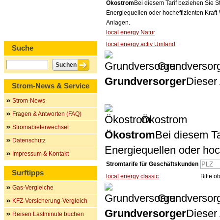
Ökostrom
Bei diesem Tarif beziehen Sie S
Energiequellen oder hocheffizienten Kraf
Anlagen.
local energy Natur
local energy activ Umland
Suche
Grundversor
Grundversorger
Dieser 
Strom-News & Service
Strom-News
Fragen & Antworten (FAQ)
Ökostrom
Stromabieterwechsel
Ökostrom
Bei diesem Ta
Datenschutz
Energiequellen oder ho
Impressum & Kontakt
Stromtarife für Geschäftskunden
Surftipps
local energy classic
Bitte 
Gas-Vergleiche
Grundversor
KFZ-Versicherung-Vergleich
Grundversorger
Dieser 
Reisen Lastminute buchen