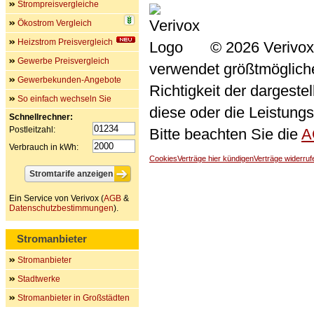
Strompreisvergleiche
Ökostrom Vergleich
Heizstrom Preisvergleich
© 2026 Verivox
Gewerbe Preisvergleich
verwendet größtmögliche 
Gewerbekunden-Angebote
Richtigkeit der dargeste
So einfach wechseln Sie
diese oder die Leistungs
Schnellrechner:
Postleitzahl:
Bitte beachten Sie die
A
Verbrauch in kWh:
Cookies
Verträge hier kündigen
Verträge widerruf
Ein Service von Verivox (
AGB
&
Datenschutzbestimmungen
).
Stromanbieter
Stromanbieter
Stadtwerke
Stromanbieter in Großstädten