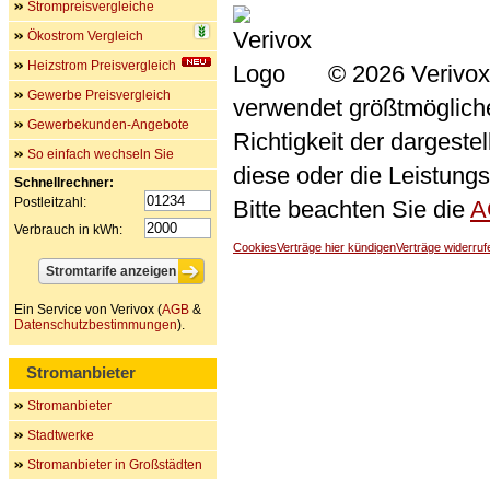
Strompreisvergleiche
Ökostrom Vergleich
Heizstrom Preisvergleich
© 2026 Verivox
Gewerbe Preisvergleich
verwendet größtmögliche 
Gewerbekunden-Angebote
Richtigkeit der dargeste
So einfach wechseln Sie
diese oder die Leistungs
Schnellrechner:
Postleitzahl:
Bitte beachten Sie die
A
Verbrauch in kWh:
Cookies
Verträge hier kündigen
Verträge widerruf
Ein Service von Verivox (
AGB
&
Datenschutzbestimmungen
).
Stromanbieter
Stromanbieter
Stadtwerke
Stromanbieter in Großstädten