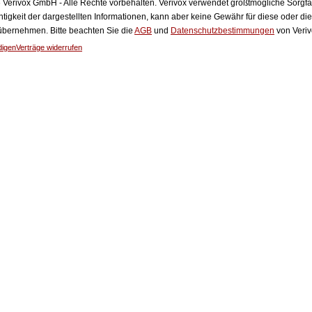
Verivox GmbH - Alle Rechte vorbehalten. Verivox verwendet größtmögliche Sorgfalt 
htigkeit der dargestellten Informationen, kann aber keine Gewähr für diese oder die
 übernehmen. Bitte beachten Sie die
AGB
und
Datenschutzbestimmungen
von Veriv
digen
Verträge widerrufen