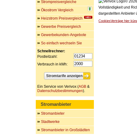
© 2026 
Strompreisvergleiche
Vollständigkeit und Ric
Ökostrom Vergleich
dargestellten Anbieter
Heizstrom Preisvergleich
Cookies
Verträge hier kün
Gewerbe Preisvergleich
Gewerbekunden-Angebote
So einfach wechseln Sie
Schnellrechner:
Postleitzahl:
Verbrauch in kWh:
Ein Service von Verivox (
AGB
&
Datenschutzbestimmungen
).
Stromanbieter
Stromanbieter
Stadtwerke
Stromanbieter in Großstädten