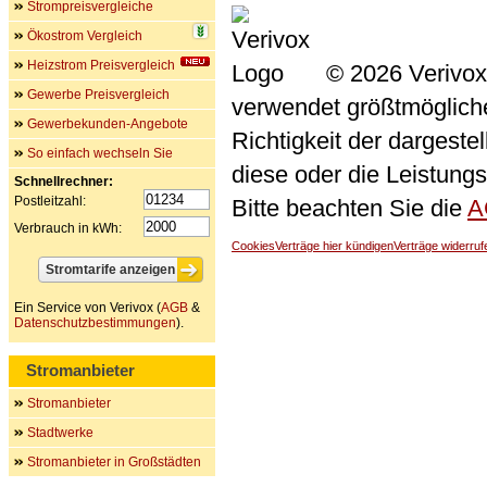
Strompreisvergleiche
Ökostrom Vergleich
Heizstrom Preisvergleich
© 2026 Verivox
Gewerbe Preisvergleich
verwendet größtmögliche 
Gewerbekunden-Angebote
Richtigkeit der dargeste
So einfach wechseln Sie
diese oder die Leistungs
Schnellrechner:
Postleitzahl:
Bitte beachten Sie die
A
Verbrauch in kWh:
Cookies
Verträge hier kündigen
Verträge widerruf
Ein Service von Verivox (
AGB
&
Datenschutzbestimmungen
).
Stromanbieter
Stromanbieter
Stadtwerke
Stromanbieter in Großstädten