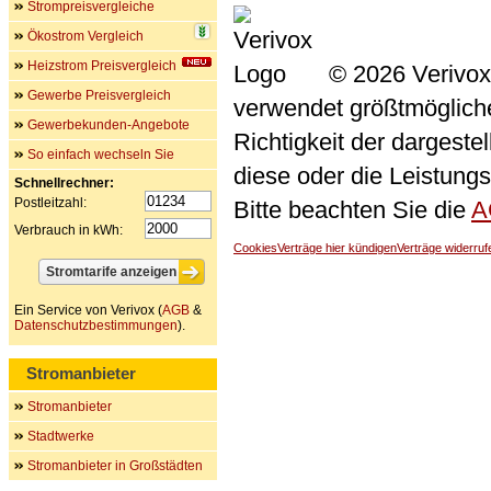
Strompreisvergleiche
Ökostrom Vergleich
Heizstrom Preisvergleich
© 2026 Verivox
Gewerbe Preisvergleich
verwendet größtmögliche 
Gewerbekunden-Angebote
Richtigkeit der dargeste
So einfach wechseln Sie
diese oder die Leistungs
Schnellrechner:
Postleitzahl:
Bitte beachten Sie die
A
Verbrauch in kWh:
Cookies
Verträge hier kündigen
Verträge widerruf
Ein Service von Verivox (
AGB
&
Datenschutzbestimmungen
).
Stromanbieter
Stromanbieter
Stadtwerke
Stromanbieter in Großstädten