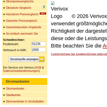
Strompreisvergleiche
Ökostrom Vergleich
Heizstrom Preisvergleich
© 2026 Verivox
Gewerbe Preisvergleich
verwendet größtmögliche 
Gewerbekunden-Angebote
Richtigkeit der dargeste
So einfach wechseln Sie
diese oder die Leistungs
Schnellrechner:
Postleitzahl:
Bitte beachten Sie die
A
Verbrauch in kWh:
Cookies
Verträge hier kündigen
Verträge widerruf
Ein Service von Verivox (
AGB
&
Datenschutzbestimmungen
).
Stromanbieter
Stromanbieter
Stadtwerke
Stromanbieter in Großstädten