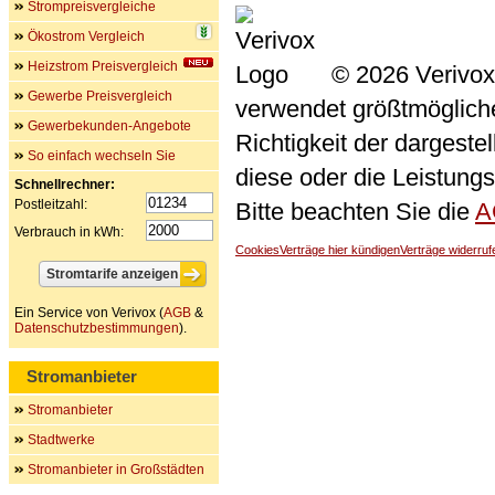
Strompreisvergleiche
Ökostrom Vergleich
Heizstrom Preisvergleich
© 2026 Verivox
Gewerbe Preisvergleich
verwendet größtmögliche 
Gewerbekunden-Angebote
Richtigkeit der dargeste
So einfach wechseln Sie
diese oder die Leistungs
Schnellrechner:
Postleitzahl:
Bitte beachten Sie die
A
Verbrauch in kWh:
Cookies
Verträge hier kündigen
Verträge widerruf
Ein Service von Verivox (
AGB
&
Datenschutzbestimmungen
).
Stromanbieter
Stromanbieter
Stadtwerke
Stromanbieter in Großstädten