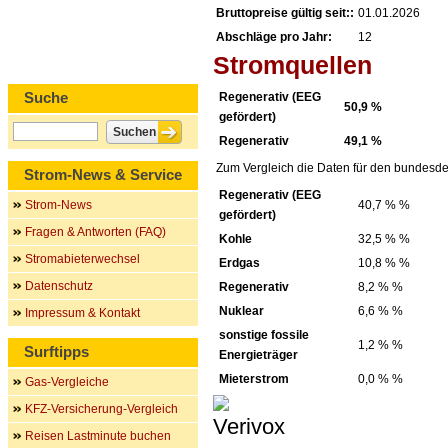
Bruttopreise gültig seit::
01.01.2026
Abschläge pro Jahr:
12
Stromquellen
Suche
Regenerativ (EEG
50,9 %
gefördert)
Regenerativ
49,1 %
Zum Vergleich die Daten für den bundesde
Strom-News & Service
Regenerativ (EEG
Strom-News
40,7 % %
gefördert)
Fragen & Antworten (FAQ)
Kohle
32,5 % %
Stromabieterwechsel
Erdgas
10,8 % %
Datenschutz
Regenerativ
8,2 % %
Nuklear
6,6 % %
Impressum & Kontakt
sonstige fossile
1,2 % %
Surftipps
Energieträger
Mieterstrom
0,0 % %
Gas-Vergleiche
KFZ-Versicherung-Vergleich
Reisen Lastminute buchen