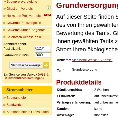
Strompreisvergleiche
Grundversorgun
Ökostrom Vergleich
Auf dieser Seite finden
Heizstrom Preisvergleich
Gewerbe Preisvergleich
des von Ihnen gewählten
Gewerbekunden-Angebote
Bewertung des Tarifs. Gl
So einfach wechseln Sie
Ihnen gewählten Tarifs 
Schnellrechner:
Strom Ihren ökologische
Postleitzahl:
Verbrauch in kWh:
Anbieter:
Städtische Werke AG Kassel
Grundversorgung
Tarif:
Ein Service von Verivox (
AGB
&
Datenschutzbestimmungen
).
Produktdetails
Stromanbieter
Kündigungsfrist:
2 Wochen
Erstlaufzeit:
auf unbestimmte
Stromanbieter
Vertragsverlängerung:
auf unbestimmte
Stadtwerke
Kaution:
keine
Stromanbieter in Großstädten
Abschläge:
monatlich