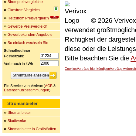
Strompreisvergleiche
Ökostrom Vergleich
Heizstrom Preisvergleich
© 2026 Verivox
Gewerbe Preisvergleich
verwendet größtmögliche 
Gewerbekunden-Angebote
Richtigkeit der dargeste
So einfach wechseln Sie
diese oder die Leistungs
Schnellrechner:
Postleitzahl:
Bitte beachten Sie die
A
Verbrauch in kWh:
Cookies
Verträge hier kündigen
Verträge widerruf
Ein Service von Verivox (
AGB
&
Datenschutzbestimmungen
).
Stromanbieter
Stromanbieter
Stadtwerke
Stromanbieter in Großstädten