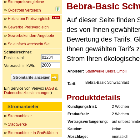
Strompreisvergleiche
Bebra-Basic Sch
Ökostrom Vergleich
Auf dieser Seite finden
Heizstrom Preisvergleich
Gewerbe Preisvergleich
des von Ihnen gewählten
Gewerbekunden-Angebote
Bewertung des Tarifs. Gl
So einfach wechseln Sie
Ihnen gewählten Tarifs 
Schnellrechner:
Strom Ihren ökologische
Postleitzahl:
Verbrauch in kWh:
Anbieter:
Stadtwerke Bebra GmbH
Bebra-Basic Schwachlast
Tarif:
Ein Service von Verivox (
AGB
&
Datenschutzbestimmungen
).
Produktdetails
Stromanbieter
Kündigungsfrist:
2 Wochen
Erstlaufzeit:
2 Wochen
Stromanbieter
Vertragsverlängerung:
auf unbestimmte
Stadtwerke
Kaution:
keine
Stromanbieter in Großstädten
Abschläge:
monatlich