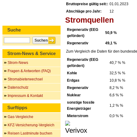
Bruttopreise gültig seit::
01.01.2023
Abschläge pro Jahr:
12
Stromquellen
Suche
Regenerativ (EEG
50,9 %
gefördert)
Regenerativ
49,1 %
Zum Vergleich die Daten für den bundesde
Strom-News & Service
Regenerativ (EEG
Strom-News
40,7 % %
gefördert)
Fragen & Antworten (FAQ)
Kohle
32,5 % %
Stromabieterwechsel
Erdgas
10,8 % %
Datenschutz
Regenerativ
8,2 % %
Nuklear
6,6 % %
Impressum & Kontakt
sonstige fossile
1,2 % %
Surftipps
Energieträger
Mieterstrom
0,0 % %
Gas-Vergleiche
KFZ-Versicherung-Vergleich
Reisen Lastminute buchen