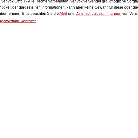
Verivox GmbH - Alle Rechte vorbehalten. Verivox verwendet größtmögliche Sorgfalt 
htigkeit der dargestellten Informationen, kann aber keine Gewähr für diese oder die
 übernehmen. Bitte beachten Sie die
AGB
und
Datenschutzbestimmungen
von Veriv
digen
Verträge widerrufen