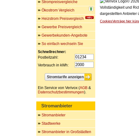
© 2026 
Strompreisvergleiche
Vollständigkeit und Ric
Ökostrom Vergleich
dargestellten Anbieter
Heizstrom Preisvergleich
Cookies
Verträge hier kün
Gewerbe Preisvergleich
Gewerbekunden-Angebote
So einfach wechseln Sie
Schnellrechner:
Postleitzahl:
Verbrauch in kWh:
Ein Service von Verivox (
AGB
&
Datenschutzbestimmungen
).
Stromanbieter
Stromanbieter
Stadtwerke
Stromanbieter in Großstädten