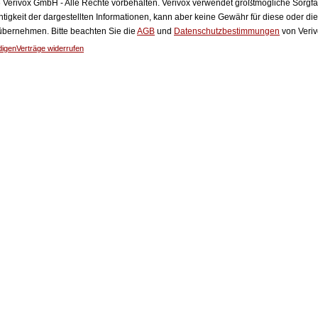
Verivox GmbH - Alle Rechte vorbehalten. Verivox verwendet größtmögliche Sorgfalt 
htigkeit der dargestellten Informationen, kann aber keine Gewähr für diese oder die
 übernehmen. Bitte beachten Sie die
AGB
und
Datenschutzbestimmungen
von Veriv
digen
Verträge widerrufen