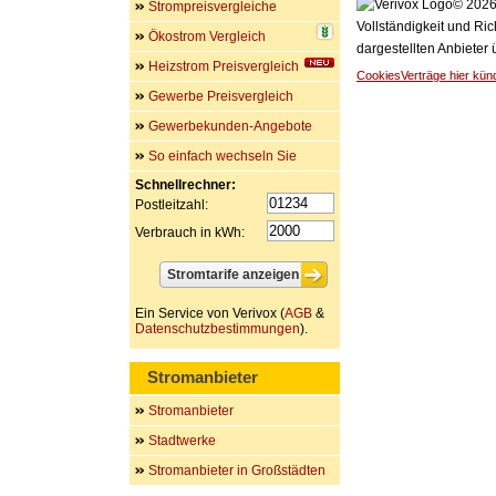
© 2026 
Strompreisvergleiche
Vollständigkeit und Ric
Ökostrom Vergleich
dargestellten Anbieter
Heizstrom Preisvergleich
Cookies
Verträge hier kün
Gewerbe Preisvergleich
Gewerbekunden-Angebote
So einfach wechseln Sie
Schnellrechner:
Postleitzahl:
Verbrauch in kWh:
Ein Service von Verivox (
AGB
&
Datenschutzbestimmungen
).
Stromanbieter
Stromanbieter
Stadtwerke
Stromanbieter in Großstädten