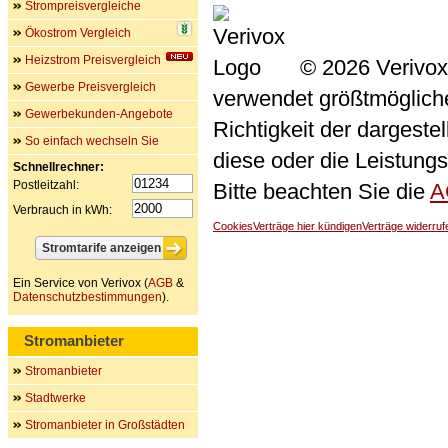
Strompreisvergleiche
Ökostrom Vergleich
Heizstrom Preisvergleich
© 2026 Verivox
Gewerbe Preisvergleich
verwendet größtmögliche 
Gewerbekunden-Angebote
Richtigkeit der dargeste
So einfach wechseln Sie
diese oder die Leistungs
Schnellrechner:
Postleitzahl:
Bitte beachten Sie die
A
Verbrauch in kWh:
Cookies
Verträge hier kündigen
Verträge widerruf
Ein Service von Verivox (
AGB
&
Datenschutzbestimmungen
).
Stromanbieter
Stromanbieter
Stadtwerke
Stromanbieter in Großstädten