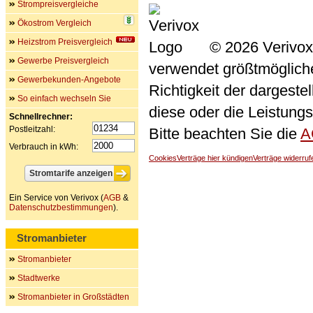
Strompreisvergleiche
Ökostrom Vergleich
Heizstrom Preisvergleich
© 2026 Verivox
Gewerbe Preisvergleich
verwendet größtmögliche 
Gewerbekunden-Angebote
Richtigkeit der dargeste
So einfach wechseln Sie
diese oder die Leistungs
Schnellrechner:
Postleitzahl:
Bitte beachten Sie die
A
Verbrauch in kWh:
Cookies
Verträge hier kündigen
Verträge widerruf
Ein Service von Verivox (
AGB
&
Datenschutzbestimmungen
).
Stromanbieter
Stromanbieter
Stadtwerke
Stromanbieter in Großstädten