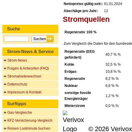
Nettopreise gültig seit::
01.01.2024
Abschläge pro Jahr:
12
Stromquellen
Suche
Regenerativ
100 %
Zum Vergleich die Daten für den bundesde
Strom-News & Service
Regenerativ (EEG
40,7 % %
gefördert)
Strom-News
Kohle
32,5 % %
Fragen & Antworten (FAQ)
Erdgas
10,8 % %
Stromabieterwechsel
Regenerativ
8,2 % %
Datenschutz
Nuklear
6,6 % %
Impressum & Kontakt
sonstige fossile
1,2 % %
Energieträger
Surftipps
Mieterstrom
0,0 % %
Gas-Vergleiche
KFZ-Versicherung-Vergleich
© 2026 Verivox
Reisen Lastminute buchen