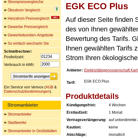
Strompreisvergleiche
EGK ECO Plus
Ökostrom Vergleich
Auf dieser Seite finden
Heizstrom Preisvergleich
Gewerbe Preisvergleich
des von Ihnen gewählten
Gewerbekunden-Angebote
Bewertung des Tarifs. Gl
So einfach wechseln Sie
Ihnen gewählten Tarifs 
Schnellrechner:
Strom Ihren ökologische
Postleitzahl:
Verbrauch in kWh:
Anbieter:
Elektrizitätsgenossenschaft Karl
EGK ECO Plus
Tarif:
Ein Service von Verivox (
AGB
&
Datenschutzbestimmungen
).
Produktdetails
Stromanbieter
Kündigungsfrist:
4 Wochen
Erstlaufzeit:
1 Monat
Stromanbieter
Vertragsverlängerung:
auf unbestimmte 
Stadtwerke
Kaution:
keine
Stromanbieter in Großstädten
Abschläge:
monatlich