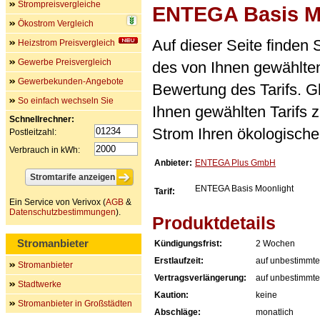
Strompreisvergleiche
ENTEGA Basis M
Ökostrom Vergleich
Auf dieser Seite finden
Heizstrom Preisvergleich
Gewerbe Preisvergleich
des von Ihnen gewählten
Gewerbekunden-Angebote
Bewertung des Tarifs. Gl
So einfach wechseln Sie
Ihnen gewählten Tarifs 
Schnellrechner:
Strom Ihren ökologische
Postleitzahl:
Verbrauch in kWh:
Anbieter:
ENTEGA Plus GmbH
ENTEGA Basis Moonlight
Tarif:
Ein Service von Verivox (
AGB
&
Datenschutzbestimmungen
).
Produktdetails
Stromanbieter
Kündigungsfrist:
2 Wochen
Erstlaufzeit:
auf unbestimmte
Stromanbieter
Vertragsverlängerung:
auf unbestimmte
Stadtwerke
Kaution:
keine
Stromanbieter in Großstädten
Abschläge:
monatlich