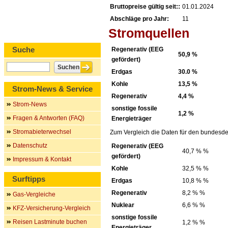
Bruttopreise gültig seit::
01.01.2024
Abschläge pro Jahr:
11
Stromquellen
Suche
Regenerativ (EEG
50,9 %
gefördert)
Erdgas
30.0 %
Kohle
13,5 %
Strom-News & Service
Regenerativ
4,4 %
Strom-News
sonstige fossile
1,2 %
Fragen & Antworten (FAQ)
Energieträger
Stromabieterwechsel
Zum Vergleich die Daten für den bundesde
Datenschutz
Regenerativ (EEG
40,7 % %
gefördert)
Impressum & Kontakt
Kohle
32,5 % %
Surftipps
Erdgas
10,8 % %
Regenerativ
8,2 % %
Gas-Vergleiche
Nuklear
6,6 % %
KFZ-Versicherung-Vergleich
sonstige fossile
Reisen Lastminute buchen
1,2 % %
Energieträger