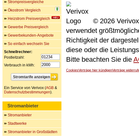
Strompreisvergleiche
Ökostrom Vergleich
Heizstrom Preisvergleich
© 2026 Verivox
Gewerbe Preisvergleich
verwendet größtmögliche 
Gewerbekunden-Angebote
Richtigkeit der dargeste
So einfach wechseln Sie
diese oder die Leistungs
Schnellrechner:
Postleitzahl:
Bitte beachten Sie die
A
Verbrauch in kWh:
Cookies
Verträge hier kündigen
Verträge widerruf
Ein Service von Verivox (
AGB
&
Datenschutzbestimmungen
).
Stromanbieter
Stromanbieter
Stadtwerke
Stromanbieter in Großstädten