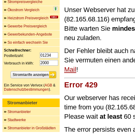
Strompreisvergleiche
Unser Webserver hat zu 
Ökostrom Vergleich
(82.165.68.116) empfan
Heizstrom Preisvergleich
Gewerbe Preisvergleich
Bitte warten Sie
mindes
Gewerbekunden-Angebote
neu zuladen.
So einfach wechseln Sie
Der Fehler bleibt auch 
Schnellrechner:
Postleitzahl:
Sie vermuten einen and
Verbrauch in kWh:
Mail
!
Error 429
Ein Service von Verivox (
AGB
&
Datenschutzbestimmungen
).
Our webserver has recei
Stromanbieter
time from you (82.165.68
Stromanbieter
Please wait
at least
60 s
Stadtwerke
The error persists even 
Stromanbieter in Großstädten