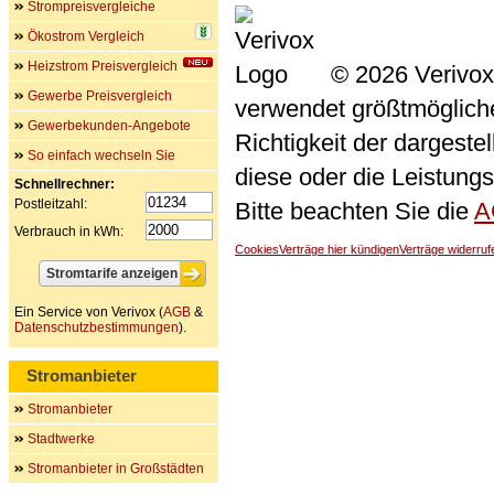
Strompreisvergleiche
Ökostrom Vergleich
Heizstrom Preisvergleich
© 2026 Verivox
Gewerbe Preisvergleich
verwendet größtmögliche 
Gewerbekunden-Angebote
Richtigkeit der dargeste
So einfach wechseln Sie
diese oder die Leistungs
Schnellrechner:
Postleitzahl:
Bitte beachten Sie die
A
Verbrauch in kWh:
Cookies
Verträge hier kündigen
Verträge widerruf
Ein Service von Verivox (
AGB
&
Datenschutzbestimmungen
).
Stromanbieter
Stromanbieter
Stadtwerke
Stromanbieter in Großstädten