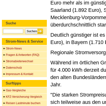
Euro mehr als im günst
Saarland (1.892 Euro), 
Mecklenburg-Vorpommer
Suche
überdurchschnittlich sta
Deutlich günstiger ist 
Strom-News & Service
Euro), in Bayern (1.710
Strom-News
Regionale Stromversorg
Fragen & Antworten (FAQ)
Stromabieterwechsel
Während im örtlichen G
Datenschutz
für 4.000 kWh derzeit du
Impressum & Kontakt
den alten Bundesländern
Surftipps
Jahr.
Gas-Vergleiche
"Die starken Stromprei
KFZ-Versicherung-Vergleich
sich teilweise aus den 
Reisen Lastminute buchen