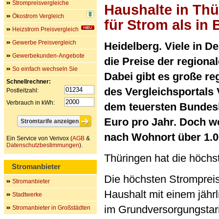
Strompreisvergleiche
Haushalte in Thü
Ökostrom Vergleich
für Strom als in
Heizstrom Preisvergleich
Gewerbe Preisvergleich
Heidelberg. Viele in D
Gewerbekunden-Angebote
die Preise der regiona
So einfach wechseln Sie
Dabei gibt es große re
Schnellrechner:
des Vergleichsportals
Postleitzahl:
Verbrauch in kWh:
dem teuersten Bundesla
Euro pro Jahr. Doch we
nach Wohnort über 1.0
Ein Service von Verivox (
AGB
&
Datenschutzbestimmungen
).
Thüringen hat die höchs
Stromanbieter
Die höchsten Strompreis
Stromanbieter
Haushalt mit einem jähr
Stadtwerke
im Grundversorgungstarif
Stromanbieter in Großstädten