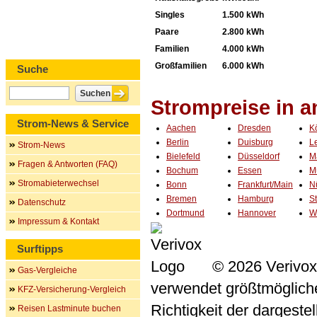
Singles
1.500 kWh
Paare
2.800 kWh
Familien
4.000 kWh
Großfamilien
6.000 kWh
Suche
Strompreise in 
Strom-News & Service
Aachen
Dresden
K
Berlin
Duisburg
L
Strom-News
Bielefeld
Düsseldorf
M
Fragen & Antworten (FAQ)
Bochum
Essen
M
Stromabieterwechsel
Bonn
Frankfurt/Main
N
Bremen
Hamburg
St
Datenschutz
Dortmund
Hannover
W
Impressum & Kontakt
Surftipps
© 2026 Verivox
Gas-Vergleiche
verwendet größtmögliche 
KFZ-Versicherung-Vergleich
Richtigkeit der dargeste
Reisen Lastminute buchen