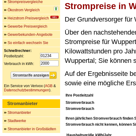
Strompreisvergleiche
Strompreise in W
Ökostrom Vergleich
Der Grundversorger für
Heizstrom Preisvergleich
Gewerbe Preisvergleich
Über den nachstehenden 
Gewerbekunden-Angebote
Strompreise für Wuppert
So einfach wechseln Sie
Kilowattstunden pro Jahr 
Schnellrechner:
Postleitzahl:
Wuppertal; Sie können si
Verbrauch in kWh:
Auf der Ergebnisseite b
sowie eine mögliche Ers
Ein Service von Verivox (
AGB
&
Datenschutzbestimmungen
).
Ihre Postleitzahl
Stromverbrauch
Stromanbieter
Stromverbrauch
Stromanbieter
Ihren jährlichen Stromverbrauch finden S
Stadtwerke
Stromverbrauch nicht kennen, können Sie
Stromanbieter in Großstädten
Haushaltsgröße
kWh/Jahr