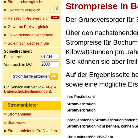
Strompreisvergleiche
Strompreise in 
Ökostrom Vergleich
Der Grundversorger fü
Heizstrom Preisvergleich
Gewerbe Preisvergleich
Über den nachstehenden 
Gewerbekunden-Angebote
Strompreise für Bochum 
So einfach wechseln Sie
Kilowattstunden pro Jahr 
Schnellrechner:
Postleitzahl:
Sie können sie aber frei
Verbrauch in kWh:
Auf der Ergebnisseite b
sowie eine mögliche Ers
Ein Service von Verivox (
AGB
&
Datenschutzbestimmungen
).
Ihre Postleitzahl
Stromverbrauch
Stromanbieter
Stromverbrauch
Stromanbieter
Ihren jährlichen Stromverbrauch finden S
Stadtwerke
Stromverbrauch nicht kennen, können Sie
Stromanbieter in Großstädten
Haushaltsgröße
kWh/Jahr