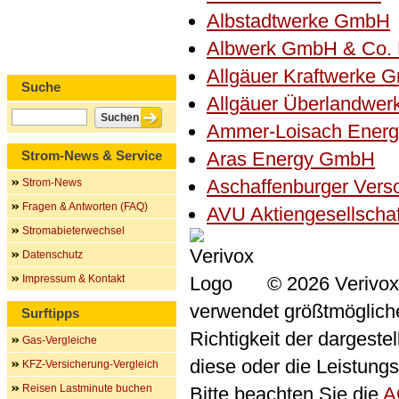
Albstadtwerke GmbH
Albwerk GmbH & Co.
Allgäuer Kraftwerke 
Suche
Allgäuer Überlandwe
Ammer-Loisach Ener
Strom-News & Service
Aras Energy GmbH
Aschaffenburger Ver
Strom-News
Fragen & Antworten (FAQ)
AVU Aktiengesellscha
Stromabieterwechsel
Datenschutz
Impressum & Kontakt
© 2026 Verivox
verwendet größtmögliche 
Surftipps
Richtigkeit der dargeste
Gas-Vergleiche
diese oder die Leistungs
KFZ-Versicherung-Vergleich
Reisen Lastminute buchen
Bitte beachten Sie die
A