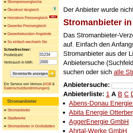
Strompreisvergleiche
Der Anbieter wurde nich
Ökostrom Vergleich
Heizstrom Preisvergleich
Stromanbieter i
Gewerbe Preisvergleich
Das Stromanbieter-Verze
Gewerbekunden-Angebote
So einfach wechseln Sie
auf. Einfach den Anfan
Schnellrechner:
Stromanbieter aus der L
Postleitzahl:
Anbietersuche (Suchfel
Verbrauch in kWh:
suchen oder sich
alle S
Anbietersuche:
Ein Service von Verivox (
AGB
&
Datenschutzbestimmungen
).
Anbieterliste:
1
A
B
C
Stromanbieter
Abens-Donau Energi
Stromanbieter
Abita Energie Otterb
Stadtwerke
AggerEnergie GmbH
Stromanbieter in Großstädten
Ahrtal-Werke GmbH