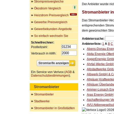
Strompreisvergleiche
Der Anbieter wurde nic
Ökostrom Vergleich
Stromanbieter i
Heizstrom Preisvergleich
Das Stromanbieter-Verz
Gewerbe Preisvergleich
entsprechenden Stroman
Gewerbekunden-Angebote
dem gewünschten Stro
So einfach wechseln Sie
Anbietersuche:
Schnellrechner:
Anbieterliste:
1
A
B
C
Postleitzahl:
Abens-Donau Ener
Verbrauch in kWh:
Abita Energie Otte
AggerEnergie Gm
Ahrtal-Werke Gmb
Albstadtwerke Gm
Ein Service von Verivox (
AGB
&
Albwerk GmbH & C
Datenschutzbestimmungen
).
Allgäuer Kraftwer
Allgäuer Überlan
Stromanbieter
Ammer-Loisach En
Stromanbieter
Aras Energy GmbH
Aschaffenburger V
Stadtwerke
AVU Aktiengesellsc
Stromanbieter in Großstädten
© 2026 