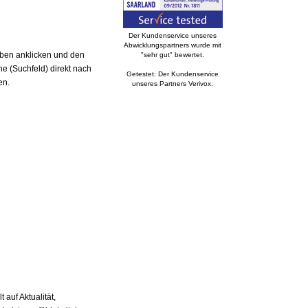
Der Kundenservice unseres
Abwicklungspartners wurde mit
aben anklicken und den
"sehr gut" bewertet.
e (Suchfeld) direkt nach
Getestet: Der Kundenservice
en.
unseres Partners Verivox.
auf Aktualität,