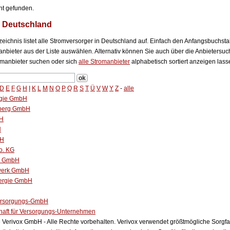
ht gefunden.
n Deutschland
eichnis listet alle Stromversorger in Deutschland auf. Einfach den Anfangsbuchst
bieter aus der Liste auswählen. Alternativ können Sie auch über die Anbietersuch
manbieter suchen oder sich
alle Stromanbieter
alphabetisch sortiert anzeigen lass
D
E
F
G
H
I
K
L
M
N
O
P
Q
R
S
T
Ü
V
W
Y
Z
-
alle
gie GmbH
rberg GmbH
bH
H
bH
o. KG
ke GmbH
dwerk GmbH
ergie GmbH
ersorgungs-GmbH
haft für Versorgungs-Unternehmen
Verivox GmbH - Alle Rechte vorbehalten. Verivox verwendet größtmögliche Sorgfalt 